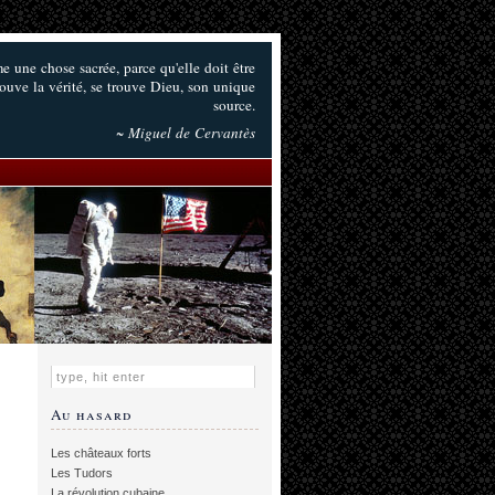
e une chose sacrée, parce qu'elle doit être
trouve la vérité, se trouve Dieu, son unique
source.
~ Miguel de Cervantès
Au hasard
Les châteaux forts
Les Tudors
La révolution cubaine