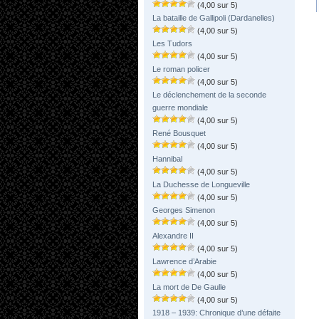
(4,00 sur 5)
La bataille de Gallipoli (Dardanelles)
(4,00 sur 5)
Les Tudors
(4,00 sur 5)
Le roman policer
(4,00 sur 5)
Le déclenchement de la seconde
guerre mondiale
(4,00 sur 5)
René Bousquet
(4,00 sur 5)
Hannibal
(4,00 sur 5)
La Duchesse de Longueville
(4,00 sur 5)
Georges Simenon
(4,00 sur 5)
Alexandre II
(4,00 sur 5)
Lawrence d’Arabie
(4,00 sur 5)
La mort de De Gaulle
(4,00 sur 5)
1918 – 1939: Chronique d’une défaite