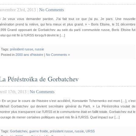
novembre 23rd, 2013 |
No Comments
« Je veux vous demander pardon. J’ai fait tout ce que j’ai pu. Je pars. Une nouvelle
génération prend la relève, qui fera mieux et plus grand. » ~ Boris Eltsine, le 31 décembre
1999 Grand opposant de Gorbatchev au sein du parti communiste russe, Boris Eltsine fut
celui qui mit fin à l’URSS lorsqu’il devint le […]
Tags:
président russe
,
russie
Posted in
2000 ans d'histoire
|
No Comments »
La Péréstroïka de Gorbatchev
avril 17th, 2013 |
No Comments
« En un jour le cours de l’histoire s’est accéléré, Konstantin Tchernenko est mort […], c’est
Mikhaïl Gorbatchev qui devient secrétaire général du Parti. » La Péréstroïka voulait de
montrer plus transparent car l’URSS et le communisme était en faillit totale. Gorbatchev eut le
courage de mener certaines politiques ayant mis fin à l’URSS. Quel impact sur […]
Tags:
Gorbatchev
,
guerre froide
,
président russe
,
russie
,
URSS