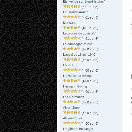
Bienvenue sur Blog-Histoire.fr
(4,01 sur 5)
La Grande Armée
(4,01 sur 5)
Massada
(4,01 sur 5)
Le procès de Louis XVI
(4,01 sur 5)
La campagne d’Italie
(4,00 sur 5)
L’appel du 18 juin 1940
(4,00 sur 5)
Louis XIII
(4,00 sur 5)
La Noblesse d’Empire
(4,00 sur 5)
Hermann Göring
(4,00 sur 5)
Les Normands
(4,00 sur 5)
Albert Speer
(4,00 sur 5)
Alexandre Ier
(4,00 sur 5)
Le général Boulanger