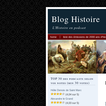
Blog Histoire
L'Histoire en podcast
home
liste des émissions de 2000 ans d’his
TOP 30 des podcasts selon
vos notes (min 30 votes)
Hélie Denoix de Saint Marc
(4,04 sur 5)
Alexandre le Grand
(4,03 sur 5)