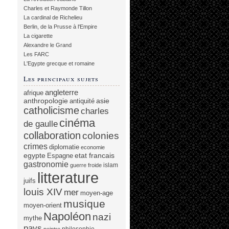
Charles et Raymonde Tillon
La cardinal de Richelieu
Berlin, de la Prusse à l'Empire
La cigarette
Alexandre le Grand
Les FARC
L'Egypte grecque et romaine
Les principaux sujets
angleterre
afrique
anthropologie
asie
antiquité
catholicisme
charles
cinéma
de gaulle
collaboration
colonies
crimes
diplomatie
economie
egypte
etat francais
Espagne
gastronomie
islam
guerre froide
litterature
juifs
louis XIV
mer
moyen-age
musique
moyen-orient
Napoléon
nazi
mythe
pays
philosophie