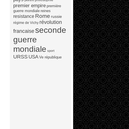
peintre
premier empire
première
guerre mondiale
reines
Rome
resistance
russie
révolution
régime de Vichy
seconde
francaise
guerre
mondiale
sport
URSS
USA
Ve république