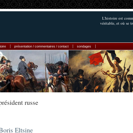
L'histoire est comm
véritable, et où se 
toire
présentation / commentaires / contact
sondages
président russe
Boris Eltsine