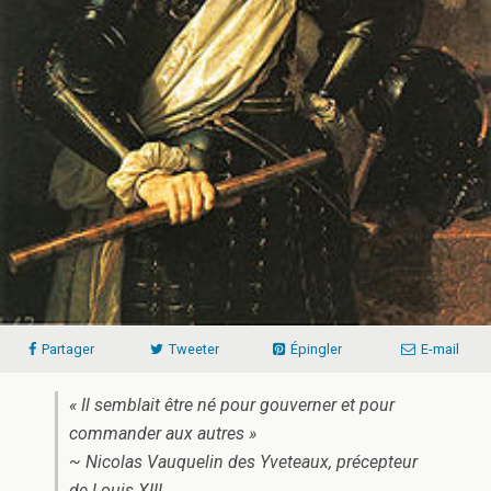
Partager
Tweeter
Épingler
E-mail
« Il semblait être né pour gouverner et pour
commander aux autres »
~ Nicolas Vauquelin des Yveteaux, précepteur
de Louis XIII