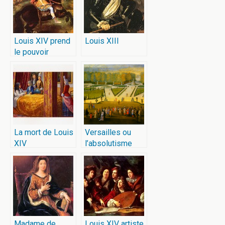
Louis XIV prend
Louis XIII
le pouvoir
La mort de Louis
Versailles ou
XIV
l’absolutisme
mis en scène
Madame de
Louis XIV artiste