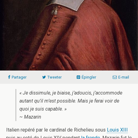
Partager
Tweeter
Épingler
E-mail
« Je dissimule, je biaise, j’adoucis, j’accommode
autant qu’il m’est possible. Mais je ferai voir de
quoi je suis capable. »
~ Mazarin
Italien repéré par le cardinal de Richelieu sous
Louis XIII
puis au coté de Louis XIV pendant
la fronde
, Mazarin fut le