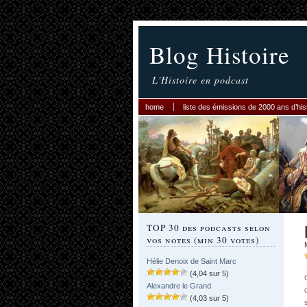
Blog Histoire
L'Histoire en podcast
home
liste des émissions de 2000 ans d’his
TOP 30 des podcasts selon
vos notes (min 30 votes)
Hélie Denoix de Saint Marc
(4,04 sur 5)
Alexandre le Grand
(4,03 sur 5)