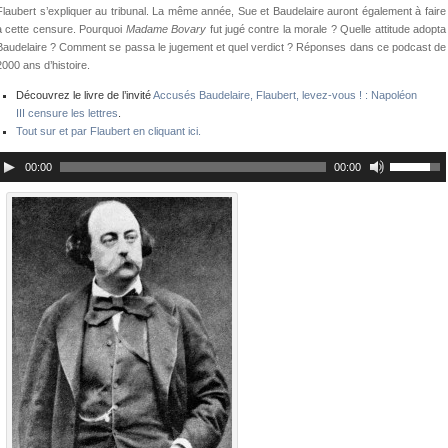
Flaubert s’expliquer au tribunal. La même année, Sue et Baudelaire auront également à faire
à cette censure. Pourquoi
Madame Bovary
fut jugé contre la morale ? Quelle attitude adopta
Baudelaire ? Comment se passa le jugement et quel verdict ? Réponses dans ce podcast de
2000 ans d’histoire.
Découvrez le livre de l’invité
Accusés Baudelaire, Flaubert, levez-vous ! : Napoléon
III censure les lettres
.
Tout sur et par Flaubert en cliquant ici.
00:00
00:00