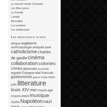
La mission Voulet-Chanoine
Les fêtes juives
Le Kremlin
L'amitié
Messaline
La Louisiane
Les intellectuels
Les principaux sujets
angleterre
afrique
anthropologie
asie
antiquité
catholicisme
charles
cinéma
de gaulle
collaboration
colonies
crimes
diplomatie
economie
egypte
etat francais
Espagne
gastronomie
islam
guerre froide
litterature
juifs
louis XIV
mer
moyen-age
musique
moyen-orient
Napoléon
nazi
mythe
pays
philosophie