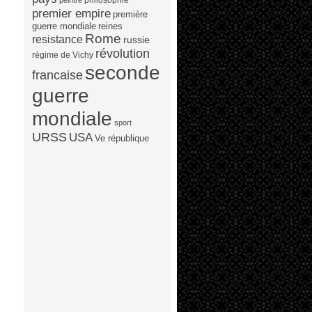
peintre
premier empire
première
guerre mondiale
reines
Rome
resistance
russie
révolution
régime de Vichy
seconde
francaise
guerre
mondiale
sport
URSS
USA
Ve république