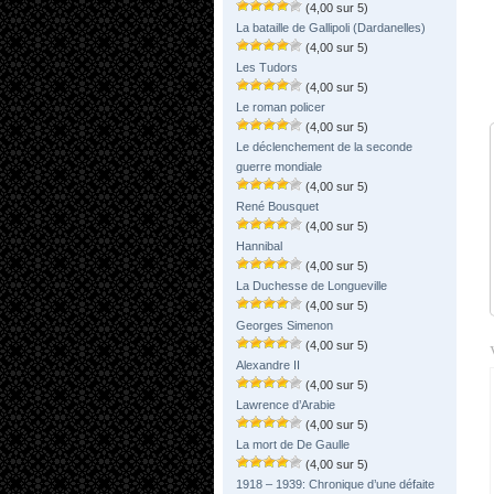
(4,00 sur 5)
La bataille de Gallipoli (Dardanelles)
(4,00 sur 5)
Les Tudors
(4,00 sur 5)
Le roman policer
(4,00 sur 5)
Le déclenchement de la seconde
guerre mondiale
(4,00 sur 5)
René Bousquet
(4,00 sur 5)
Hannibal
(4,00 sur 5)
La Duchesse de Longueville
(4,00 sur 5)
Georges Simenon
(4,00 sur 5)
Alexandre II
(4,00 sur 5)
Lawrence d’Arabie
(4,00 sur 5)
La mort de De Gaulle
(4,00 sur 5)
1918 – 1939: Chronique d’une défaite