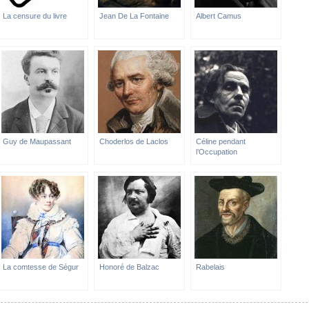
La censure du livre
Jean De La Fontaine
Albert Camus
Guy de Maupassant
Choderlos de Laclos
Céline pendant
l’Occupation
La comtesse de Ségur
Honoré de Balzac
Rabelais