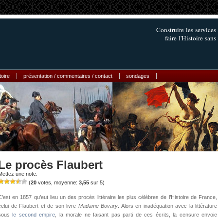
Construire les services
faire l'Histoire sans
toire
présentation / commentaires / contact
sondages
Le procès Flaubert
Mettez une note:
(
20
votes, moyenne:
3,55
sur 5)
C’est en 1857 qu’eut lieu un des procès littéraire les plus célèbres de l’Histoire de France,
celui de Flaubert et de son livre
Madame Bovary
. Alors en inadéquation avec la littérature
sous
le second empire
, la morale ne faisant pas parti de ces écrits, la censure envoie