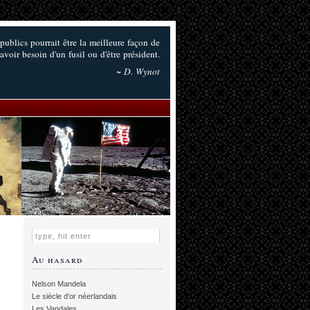
 publics pourrait être la meilleure façon de
 avoir besoin d'un fusil ou d'être président.
~ D. Wynot
Au hasard
Nelson Mandela
Le siècle d'or néerlandais
Les Vandales