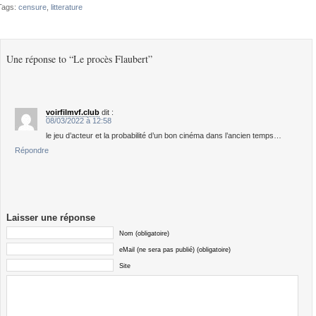
Tags:
censure
,
litterature
Une réponse to “Le procès Flaubert”
voirfilmvf.club
dit :
08/03/2022 à 12:58
le jeu d’acteur et la probabilité d’un bon cinéma dans l’ancien temps…
Répondre
Laisser une réponse
Nom (obligatoire)
eMail (ne sera pas publié) (obligatoire)
Site