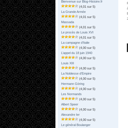
Bienvenue sur Blog-Histoire.fr
(4,01 sur 5)
La Grande Armée
(4,01 sur 5)
Massada
(4,01 sur 5)
Le procès de Louis XVI
(4,01 sur 5)
La campagne d’Italie
(4,00 sur 5)
L’appel du 18 juin 1940
(4,00 sur 5)
Louis XIII
(4,00 sur 5)
La Noblesse d’Empire
(4,00 sur 5)
Hermann Göring
(4,00 sur 5)
Les Normands
(4,00 sur 5)
Albert Speer
(4,00 sur 5)
Alexandre Ier
(4,00 sur 5)
Le général Boulanger