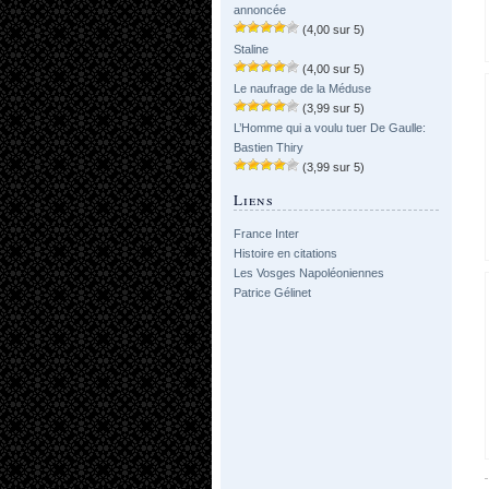
annoncée
(4,00 sur 5)
Staline
(4,00 sur 5)
Le naufrage de la Méduse
(3,99 sur 5)
L’Homme qui a voulu tuer De Gaulle:
Bastien Thiry
(3,99 sur 5)
Liens
France Inter
Histoire en citations
Les Vosges Napoléoniennes
Patrice Gélinet