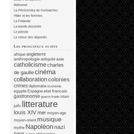
Mahomet
La Péréstroïka de Gorbatchev
Hitler et les femmes
La Finlande
La bande dessinée
Le pétrole
Le retour des déportés
Les principaux sujets
angleterre
afrique
anthropologie
asie
antiquité
catholicisme
charles
cinéma
de gaulle
collaboration
colonies
crimes
diplomatie
economie
egypte
etat francais
Espagne
gastronomie
islam
guerre froide
litterature
juifs
louis XIV
mer
moyen-age
musique
moyen-orient
Napoléon
nazi
mythe
pays
philosophie