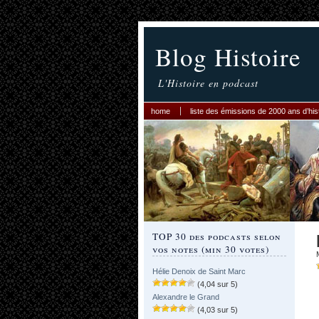
Blog Histoire
L'Histoire en podcast
home
liste des émissions de 2000 ans d’his
TOP 30 des podcasts selon
vos notes (min 30 votes)
Hélie Denoix de Saint Marc
(4,04 sur 5)
Alexandre le Grand
(4,03 sur 5)