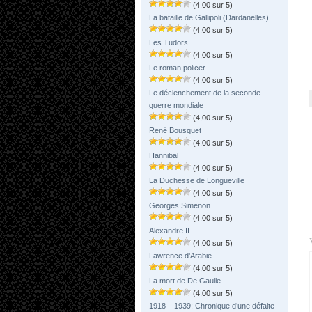
(4,00 sur 5)
La bataille de Gallipoli (Dardanelles)
(4,00 sur 5)
Les Tudors
(4,00 sur 5)
Le roman policer
(4,00 sur 5)
Le déclenchement de la seconde
guerre mondiale
(4,00 sur 5)
René Bousquet
(4,00 sur 5)
Hannibal
(4,00 sur 5)
La Duchesse de Longueville
(4,00 sur 5)
Georges Simenon
(4,00 sur 5)
Alexandre II
(4,00 sur 5)
Lawrence d’Arabie
(4,00 sur 5)
La mort de De Gaulle
(4,00 sur 5)
1918 – 1939: Chronique d’une défaite