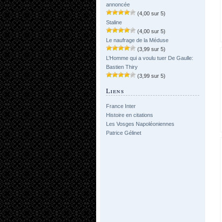
annoncée
(4,00 sur 5)
Staline
(4,00 sur 5)
Le naufrage de la Méduse
(3,99 sur 5)
L’Homme qui a voulu tuer De Gaulle:
Bastien Thiry
(3,99 sur 5)
Liens
France Inter
Histoire en citations
Les Vosges Napoléoniennes
Patrice Gélinet