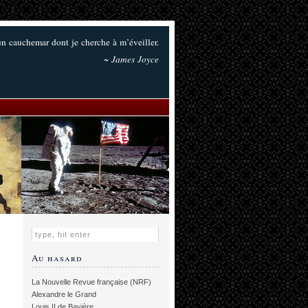
 un cauchemar dont je cherche à m’éveiller.
~ James Joyce
Au hasard
La Nouvelle Revue française (NRF)
Alexandre le Grand
Louis II de Bavière