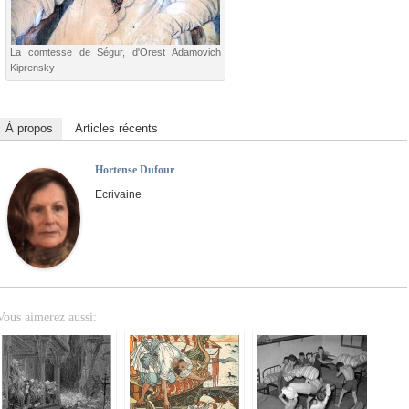
La comtesse de Ségur, d'Orest Adamovich
Kiprensky
À propos
Articles récents
Hortense Dufour
Ecrivaine
Vous aimerez aussi: