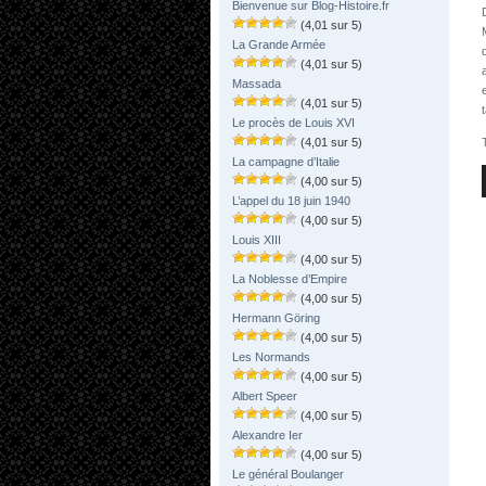
Bienvenue sur Blog-Histoire.fr
(4,01 sur 5)
La Grande Armée
(4,01 sur 5)
Massada
(4,01 sur 5)
Le procès de Louis XVI
(4,01 sur 5)
La campagne d’Italie
(4,00 sur 5)
L’appel du 18 juin 1940
(4,00 sur 5)
Louis XIII
(4,00 sur 5)
La Noblesse d’Empire
(4,00 sur 5)
Hermann Göring
(4,00 sur 5)
Les Normands
(4,00 sur 5)
Albert Speer
(4,00 sur 5)
Alexandre Ier
(4,00 sur 5)
Le général Boulanger