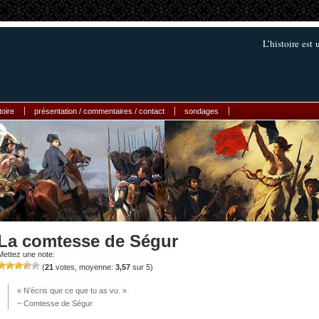
L’histoire est
toire
présentation / commentaires / contact
sondages
La comtesse de Ségur
Mettez une note:
(
21
votes, moyenne:
3,57
sur 5)
« N’écris que ce que tu as vu. »
~ Comtesse de Ségur