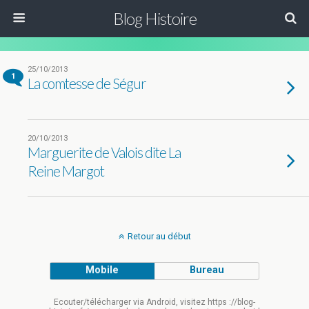
Blog Histoire
25/10/2013
1
La comtesse de Ségur
20/10/2013
Marguerite de Valois dite La
Reine Margot
Retour au début
Mobile
Bureau
Ecouter/télécharger via Android, visitez https ://blog-