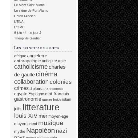
Le Mont Saint-Michel
Le siège de Fort Alamo
Caton l'Ancien
L'ENA
L'OMC
6 juin 44 - le jour J
Théophile Gautier
Les principaux sujets
angleterre
afrique
anthropologie
asie
antiquité
catholicisme
charles
cinéma
de gaulle
collaboration
colonies
crimes
diplomatie
economie
egypte
etat francais
Espagne
gastronomie
islam
guerre froide
litterature
juifs
louis XIV
mer
moyen-age
musique
moyen-orient
Napoléon
nazi
mythe
pays
philosophie