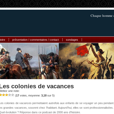
Chaque homme es
toire
présentation / commentaires / contact
sondages
Les colonies de vacances
Mettez une note:
(
17
votes, moyenne:
3,18
sur 5)
Les colonies de vacances permettaient autrefois aux enfants de se voyager un peu pendant
les grandes vacances, souvent chez l’habitant. Aujourd’hui, elles se sont professionnalisées.
Quel évolution ? Réponse dans ce podcast de 2000 ans d’histoire.