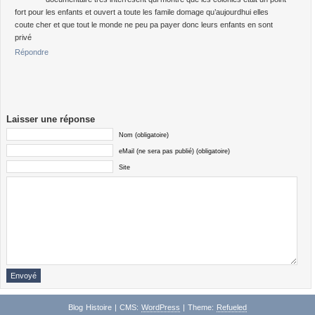
fort pour les enfants et ouvert a toute les famile domage qu’aujourdhui elles
coute cher et que tout le monde ne peu pa payer donc leurs enfants en sont
privé
Répondre
Laisser une réponse
Nom (obligatoire)
eMail (ne sera pas publié) (obligatoire)
Site
Blog Histoire | CMS:
WordPress
| Theme:
Refueled