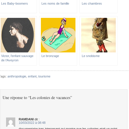
Les Baby-boomers
Les noms de famille
Les chambres
Victor, l’enfant sauvage
Le bronzage
Le snobisme
de l’Aveyron
Tags:
anthropologie
,
enfant
,
tourisme
Une réponse to “Les colonies de vacances”
RAMDANI
dit :
10/03/2022 à 08:48
documentaire tres interresent qui montre que les colonies etait un point