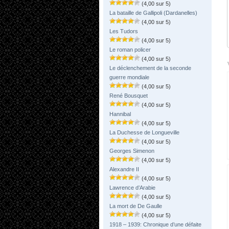
(4,00 sur 5)
La bataille de Gallipoli (Dardanelles)
(4,00 sur 5)
Les Tudors
(4,00 sur 5)
Le roman policer
(4,00 sur 5)
Le déclenchement de la seconde
guerre mondiale
(4,00 sur 5)
René Bousquet
(4,00 sur 5)
Hannibal
(4,00 sur 5)
La Duchesse de Longueville
(4,00 sur 5)
Georges Simenon
(4,00 sur 5)
Alexandre II
(4,00 sur 5)
Lawrence d’Arabie
(4,00 sur 5)
La mort de De Gaulle
(4,00 sur 5)
1918 – 1939: Chronique d’une défaite