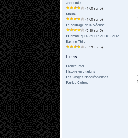
annoncée
(4,00 sur 5)
Staline
(4,00 sur 5)
Le naufrage de la Méduse
(3,99 sur 5)
L’Homme qui a voulu tuer De Gaulle:
Bastien Thiry
(3,99 sur 5)
Liens
France Inter
Histoire en citations
Les Vosges Napoléoniennes
Patrice Gélinet