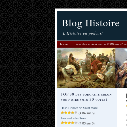
Blog Histoire
L'Histoire en podcast
home
liste des émissions de 2000 ans d’his
TOP 30 des podcasts selon
vos notes (min 30 votes)
Hélie Denoix de Saint Marc
(4,04 sur 5)
Alexandre le Grand
(4,03 sur 5)