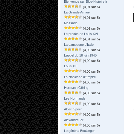
Bienvenue sur Blog-Histoire.fr
(4,01 sur 5)
La Grande Armée
(4,01 sur 5)
Massada
(4,01 sur 5)
Le procès de Louis XVI
(4,01 sur 5)
La campagne d’Italie
(4,00 sur 5)
L’appel du 18 juin 1940
(4,00 sur 5)
Louis XIII
(4,00 sur 5)
La Noblesse d’Empire
(4,00 sur 5)
Hermann Göring
(4,00 sur 5)
Les Normands
(4,00 sur 5)
Albert Speer
(4,00 sur 5)
Alexandre Ier
(4,00 sur 5)
Le général Boulanger