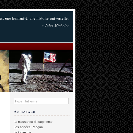
t une humanité, une histoire universelle.
~ Jules Michelet
Au hasard
La naissance du septennat
Les années Reagan
Le judaïsme