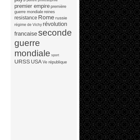
peintre
premier empire
première
guerre mondiale
reines
Rome
resistance
russie
révolution
régime de Vichy
seconde
francaise
guerre
mondiale
sport
URSS
USA
Ve république