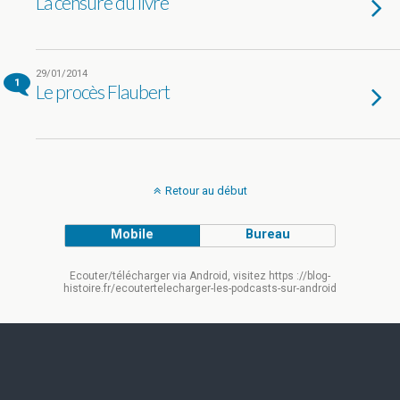
La censure du livre
29/01/2014
1
Le procès Flaubert
Retour au début
Mobile
Bureau
Ecouter/télécharger via Android, visitez https ://blog-
histoire.fr/ecoutertelecharger-les-podcasts-sur-android