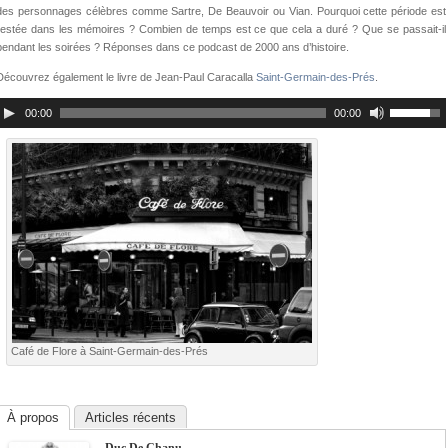
des personnages célèbres comme Sartre, De Beauvoir ou Vian. Pourquoi cette période est
restée dans les mémoires ? Combien de temps est ce que cela a duré ? Que se passait-il
pendant les soirées ? Réponses dans ce podcast de 2000 ans d’histoire.
Découvrez également le livre de Jean-Paul Caracalla
Saint-Germain-des-Prés
.
00:00
00:00
Café de Flore à Saint-Germain-des-Prés
À propos
Articles récents