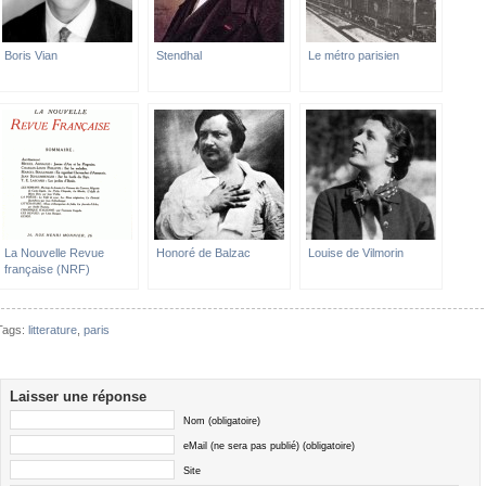
Boris Vian
Stendhal
Le métro parisien
La Nouvelle Revue
Honoré de Balzac
Louise de Vilmorin
française (NRF)
Tags:
litterature
,
paris
Laisser une réponse
Nom (obligatoire)
eMail (ne sera pas publié) (obligatoire)
Site