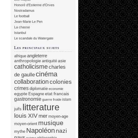
Honoré d'Estienne d'Orves
Nostradamus
Le football
Jean-Marie Le Pen
La chasse
Istanbul
Le scandale du Watergate
Les principaux sujets
angleterre
afrique
anthropologie
asie
antiquité
catholicisme
charles
cinéma
de gaulle
collaboration
colonies
crimes
diplomatie
economie
egypte
etat francais
Espagne
gastronomie
islam
guerre froide
litterature
juifs
louis XIV
mer
moyen-age
musique
moyen-orient
Napoléon
nazi
mythe
pays
philosophie