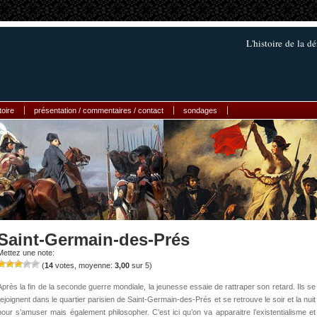
L'histoire de la 
toire
présentation / commentaires / contact
sondages
Saint-Germain-des-Prés
Mettez une note:
(
14
votes, moyenne:
3,00
sur 5)
Après la fin de la seconde guerre mondiale, la jeunesse essaie de rattraper son retard. Ils se
rejoignent dans le quartier parisien de Saint-Germain-des-Prés et se retrouve le soir et la nuit
pour s’amuser mais également philosopher. C’est ici qu’on va apparaitre l’existentialisme et