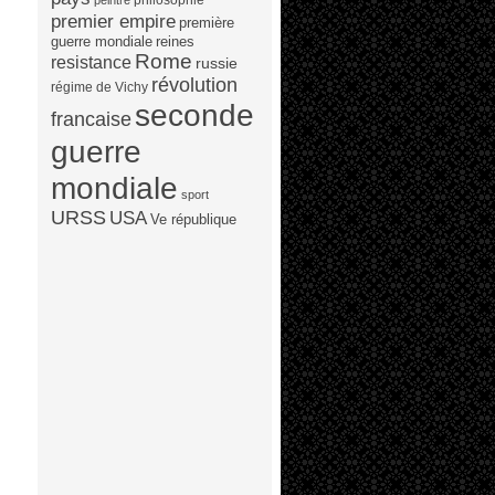
peintre
premier empire
première
guerre mondiale
reines
Rome
resistance
russie
révolution
régime de Vichy
seconde
francaise
guerre
mondiale
sport
URSS
USA
Ve république