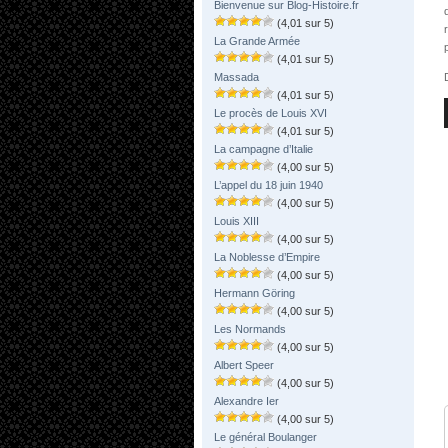
Bienvenue sur Blog-Histoire.fr
(4,01 sur 5)
La Grande Armée
(4,01 sur 5)
Massada
(4,01 sur 5)
Le procès de Louis XVI
(4,01 sur 5)
La campagne d’Italie
(4,00 sur 5)
L’appel du 18 juin 1940
(4,00 sur 5)
Louis XIII
(4,00 sur 5)
La Noblesse d’Empire
(4,00 sur 5)
Hermann Göring
(4,00 sur 5)
Les Normands
(4,00 sur 5)
Albert Speer
(4,00 sur 5)
Alexandre Ier
(4,00 sur 5)
Le général Boulanger