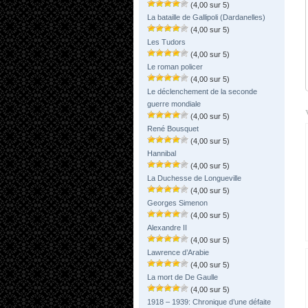
(4,00 sur 5)
La bataille de Gallipoli (Dardanelles)
(4,00 sur 5)
Les Tudors
(4,00 sur 5)
Le roman policer
(4,00 sur 5)
Le déclenchement de la seconde
guerre mondiale
(4,00 sur 5)
René Bousquet
(4,00 sur 5)
Hannibal
(4,00 sur 5)
La Duchesse de Longueville
(4,00 sur 5)
Georges Simenon
(4,00 sur 5)
Alexandre II
(4,00 sur 5)
Lawrence d’Arabie
(4,00 sur 5)
La mort de De Gaulle
(4,00 sur 5)
1918 – 1939: Chronique d’une défaite