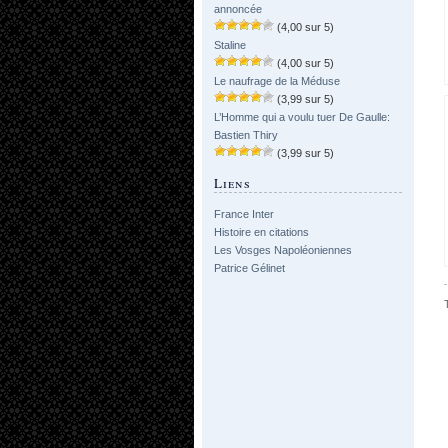
annoncée
(4,00 sur 5)
Staline
(4,00 sur 5)
Le naufrage de la Méduse
(3,99 sur 5)
L’Homme qui a voulu tuer De Gaulle:
Bastien Thiry
(3,99 sur 5)
Liens
France Inter
Histoire en citations
Les Vosges Napoléoniennes
Patrice Gélinet