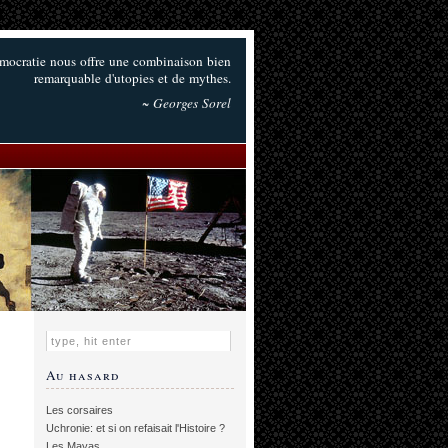
démocratie nous offre une combinaison bien
remarquable d'utopies et de mythes.
~ Georges Sorel
Au hasard
Les corsaires
Uchronie: et si on refaisait l'Histoire ?
Les Mayas