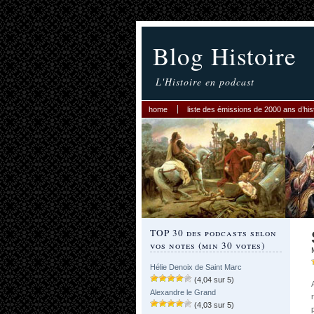
Blog Histoire
L'Histoire en podcast
home
liste des émissions de 2000 ans d’his
TOP 30 des podcasts selon
vos notes (min 30 votes)
Hélie Denoix de Saint Marc
(4,04 sur 5)
Alexandre le Grand
(4,03 sur 5)