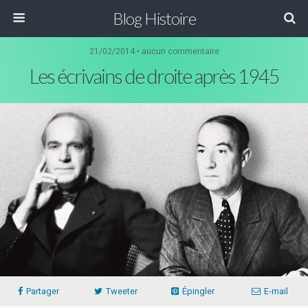
Blog Histoire
21/02/2014 • aucun commentaire
Les écrivains de droite après 1945
Partager
Tweeter
Épingler
E-mail