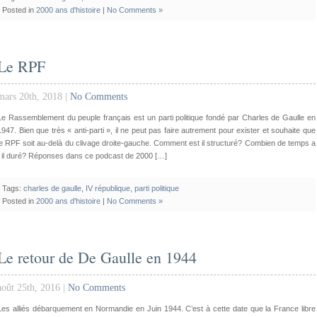
Posted in
2000 ans d'histoire
|
No Comments »
Le RPF
mars 20th, 2018 |
No Comments
Le Rassemblement du peuple français est un parti politique fondé par Charles de Gaulle en
1947. Bien que très « anti-parti », il ne peut pas faire autrement pour exister et souhaite que
le RPF soit au-delà du clivage droite-gauche. Comment est il structuré? Combien de temps a
t il duré? Réponses dans ce podcast de 2000 […]
Tags:
charles de gaulle
,
IV république
,
parti politique
Posted in
2000 ans d'histoire
|
No Comments »
Le retour de De Gaulle en 1944
août 25th, 2016 |
No Comments
Les alliés débarquement en Normandie en Juin 1944. C’est à cette date que la France libre