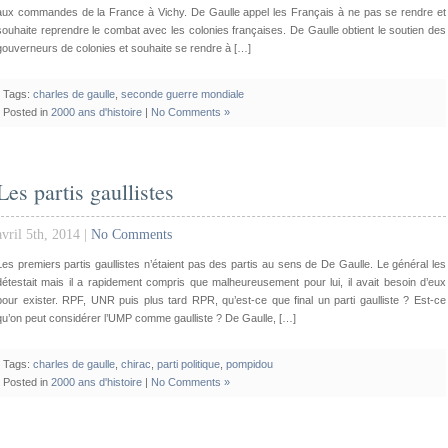
aux commandes de la France à Vichy. De Gaulle appel les Français à ne pas se rendre et
souhaite reprendre le combat avec les colonies françaises. De Gaulle obtient le soutien des
gouverneurs de colonies et souhaite se rendre à […]
Tags:
charles de gaulle
,
seconde guerre mondiale
Posted in
2000 ans d'histoire
|
No Comments »
Les partis gaullistes
avril 5th, 2014 |
No Comments
Les premiers partis gaullistes n’étaient pas des partis au sens de De Gaulle. Le général les
détestait mais il a rapidement compris que malheureusement pour lui, il avait besoin d’eux
pour exister. RPF, UNR puis plus tard RPR, qu’est-ce que final un parti gaulliste ? Est-ce
qu’on peut considérer l’UMP comme gaulliste ? De Gaulle, […]
Tags:
charles de gaulle
,
chirac
,
parti politique
,
pompidou
Posted in
2000 ans d'histoire
|
No Comments »