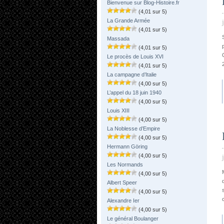
Bienvenue sur Blog-Histoire.fr
(4,01 sur 5)
La Grande Armée
(4,01 sur 5)
Massada
(4,01 sur 5)
Le procès de Louis XVI
(4,01 sur 5)
La campagne d’Italie
(4,00 sur 5)
L’appel du 18 juin 1940
(4,00 sur 5)
Louis XIII
(4,00 sur 5)
La Noblesse d’Empire
(4,00 sur 5)
Hermann Göring
(4,00 sur 5)
Les Normands
(4,00 sur 5)
Albert Speer
(4,00 sur 5)
Alexandre Ier
(4,00 sur 5)
Le général Boulanger