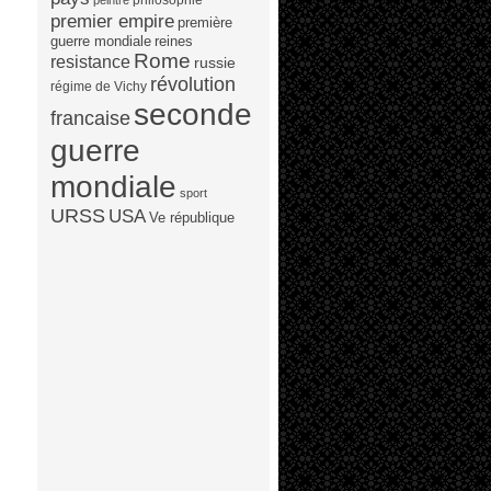
peintre
premier empire
première
guerre mondiale
reines
Rome
resistance
russie
révolution
régime de Vichy
seconde
francaise
guerre
mondiale
sport
URSS
USA
Ve république