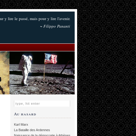
ur y lire le passé, mais pour y lire l'avenir.
~ Filippo Pananti
Au hasard
Karl Marx
La Bataille des Ardennes
Naissance de la démocratie à Athènes