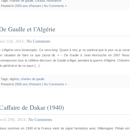
Tags:
charles de gaulle
,
Giraud
,
resistance
Posted in
2000 ans d'histoire
|
No Comments »
De Gaulle et l’Algérie
mai 11th, 2014 |
No Comments
« L’Algérie sera émancipée. Ce sera long. Quant à moi, je ne parlerai que le jour ou je serai
en situation de faire ce que j’aurai dit. » ~ De Gaulle à Jean Amrouche en 1957 Nous
connaissons tous le célèbre discours de Gaulle à Alger pendant la guerre d’Algérie. L’histoire
du général et de ce pays […]
Tags:
algérie
,
charles de gaulle
Posted in
2000 ans d'histoire
|
No Comments »
L’affaire de Dakar (1940)
avril 29th, 2014 |
No Comments
Nous sommes en 1940 et la France vient de signé l’armistice avec l’Allemagne. Pétain est