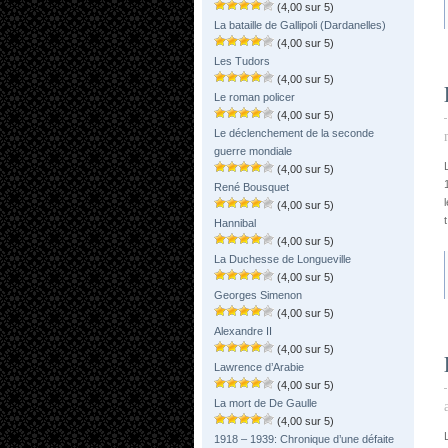
(4,00 sur 5)
La bataille de Gallipoli (Dardanelles)
(4,00 sur 5)
Les Tudors
(4,00 sur 5)
Le roman policer
(4,00 sur 5)
Le déclenchement de la seconde
guerre mondiale
(4,00 sur 5)
René Bousquet
(4,00 sur 5)
Hannibal
(4,00 sur 5)
La Duchesse de Longueville
(4,00 sur 5)
Georges Simenon
(4,00 sur 5)
Alexandre II
(4,00 sur 5)
Lawrence d’Arabie
(4,00 sur 5)
La mort de De Gaulle
(4,00 sur 5)
1918 – 1939: Chronique d’une défaite