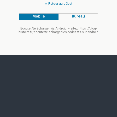
Retour au début
Mobile
Bureau
Ecouter/télécharger via Android, visitez https ://blog-
histoire.fr/ecoutertelecharger-les-podcasts-sur-android