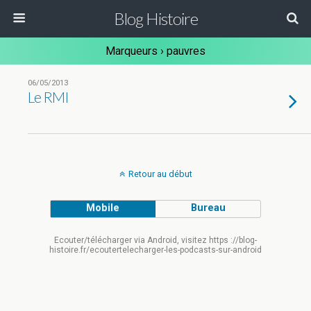
Blog Histoire
Marqueurs › pauvres
06/05/2013
Le RMI
Retour au début
Mobile
Bureau
Ecouter/télécharger via Android, visitez https ://blog-
histoire.fr/ecoutertelecharger-les-podcasts-sur-android