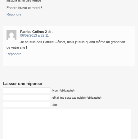
jusqu’à la fin des temps !
Encore bravo et merci !
Répondre
Patrice Gélinet 2
dit :
06/09/2013 à 22:11
Je ne suis pas Patrice Gélinet, mais je suis quand même un grand fan
de votre site !
Répondre
Laisser une réponse
Nom (obligatoire)
eMail (ne sera pas publié) (obligatoire)
Site