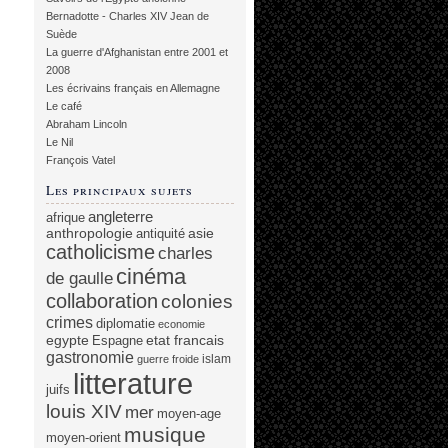
Bernadotte - Charles XIV Jean de
Suède
La guerre d'Afghanistan entre 2001 et
2008
Les écrivains français en Allemagne
Le café
Abraham Lincoln
Le Nil
François Vatel
Les principaux sujets
angleterre
afrique
anthropologie
asie
antiquité
catholicisme
charles
cinéma
de gaulle
collaboration
colonies
crimes
diplomatie
economie
egypte
etat francais
Espagne
gastronomie
islam
guerre froide
litterature
juifs
louis XIV
mer
moyen-age
musique
moyen-orient