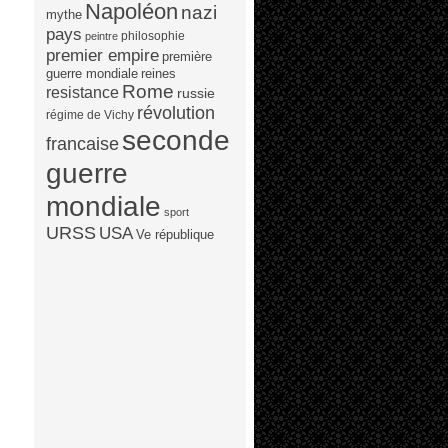
Napoléon
nazi
mythe
pays
philosophie
peintre
premier empire
première
guerre mondiale
reines
Rome
resistance
russie
révolution
régime de Vichy
seconde
francaise
guerre
mondiale
sport
URSS
USA
Ve république