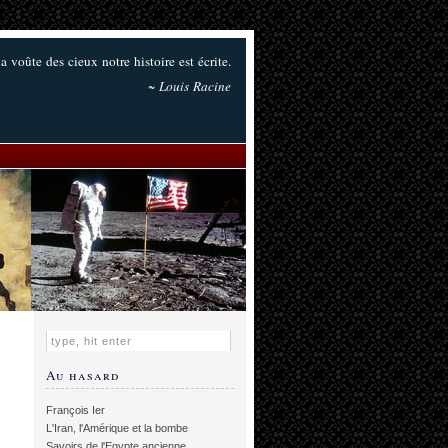
la voûte des cieux notre histoire est écrite.
~ Louis Racine
Au hasard
François Ier
L'Iran, l'Amérique et la bombe
Savoirs de l'Egypte ancienne