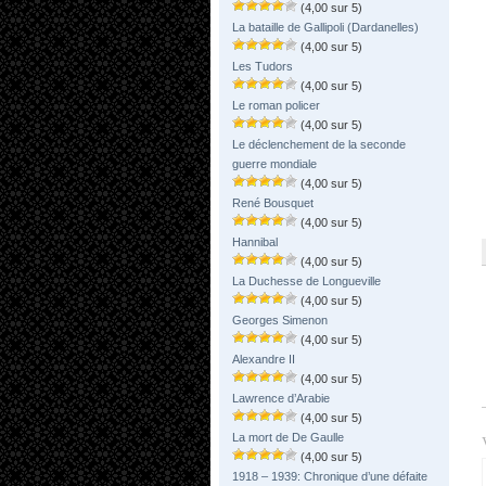
(4,00 sur 5)
La bataille de Gallipoli (Dardanelles)
(4,00 sur 5)
Les Tudors
(4,00 sur 5)
Le roman policer
(4,00 sur 5)
Le déclenchement de la seconde
guerre mondiale
(4,00 sur 5)
René Bousquet
(4,00 sur 5)
Hannibal
(4,00 sur 5)
La Duchesse de Longueville
(4,00 sur 5)
Georges Simenon
(4,00 sur 5)
Alexandre II
(4,00 sur 5)
Lawrence d’Arabie
(4,00 sur 5)
La mort de De Gaulle
(4,00 sur 5)
1918 – 1939: Chronique d’une défaite