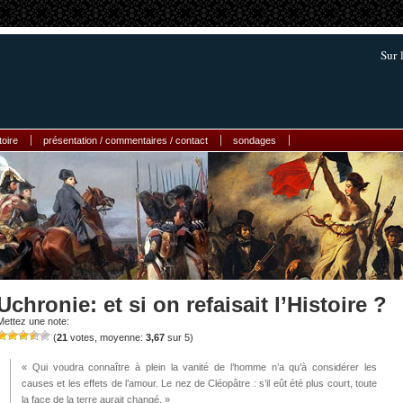
Sur 
toire
présentation / commentaires / contact
sondages
Uchronie: et si on refaisait l’Histoire ?
Mettez une note:
(
21
votes, moyenne:
3,67
sur 5)
« Qui voudra connaître à plein la vanité de l’homme n’a qu’à considérer les
causes et les effets de l’amour. Le nez de Cléopâtre : s’il eût été plus court, toute
la face de la terre aurait changé. »