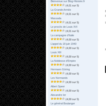
Bienvenue sur Blog-Histoire.fr
(4,01 sur 5)
La Grande Armée
(4,01 sur 5)
Massada
(4,01 sur 5)
Le procès de Louis XVI
(4,01 sur 5)
La campagne d’Italie
(4,00 sur 5)
L’appel du 18 juin 1940
(4,00 sur 5)
Louis XIII
(4,00 sur 5)
La Noblesse d’Empire
(4,00 sur 5)
Hermann Göring
(4,00 sur 5)
Les Normands
(4,00 sur 5)
Albert Speer
(4,00 sur 5)
Alexandre Ier
(4,00 sur 5)
Le général Boulanger