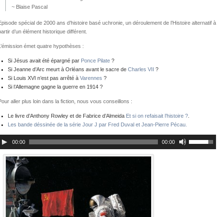
~ Blaise Pascal
Episode spécial de 2000 ans d’histoire basé uchronie, un déroulement de l’Histoire alternatif à
partir d’un élément historique différent.
L’émission émet quatre hypothèses :
Si Jésus avait été épargné par
Ponce Pilate
?
Si Jeanne d’Arc meurt à Orléans avant le sacre de
Charles VII
?
Si Louis XVI n’est pas arrêté à
Varennes
?
Si l’Allemagne gagne la guerre en 1914 ?
Pour aller plus loin dans la fiction, nous vous conseillons :
Le livre d’Anthony Rowley et de Fabrice d’Almeida
Et si on refaisait l’histoire ?
.
Les bande déssinée de la série Jour J par Fred Duval et Jean-Pierre Pécau.
00:00
00:00