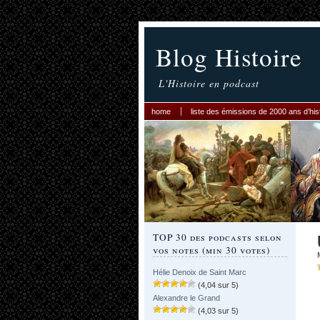
Blog Histoire
L'Histoire en podcast
home
liste des émissions de 2000 ans d’his
TOP 30 des podcasts selon
vos notes (min 30 votes)
Hélie Denoix de Saint Marc
(4,04 sur 5)
Alexandre le Grand
(4,03 sur 5)