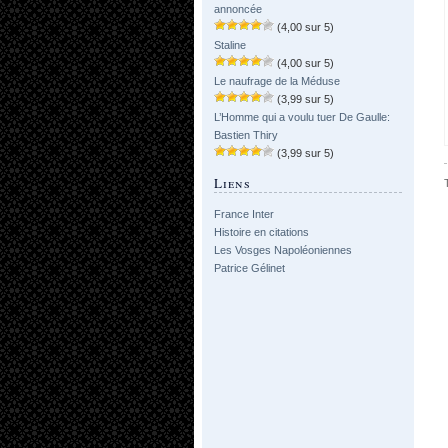
annoncée
(4,00 sur 5)
Staline
(4,00 sur 5)
Le naufrage de la Méduse
(3,99 sur 5)
L’Homme qui a voulu tuer De Gaulle:
Bastien Thiry
(3,99 sur 5)
Liens
France Inter
Histoire en citations
Les Vosges Napoléoniennes
Patrice Gélinet