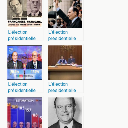
L’élection
L’élection
présidentielle
présidentielle
française de
française de
1965
1981
L’élection
L’élection
présidentielle
présidentielle
française de
française de
2002
1974