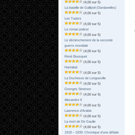
(4,00 sur 5)
La bataille de Gallipoli (Dardanelles)
(4,00 sur 5)
Les Tudors
(4,00 sur 5)
Le roman policer
(4,00 sur 5)
Le déclenchement de la seconde
guerre mondiale
(4,00 sur 5)
René Bousquet
(4,00 sur 5)
Hannibal
(4,00 sur 5)
La Duchesse de Longueville
(4,00 sur 5)
Georges Simenon
(4,00 sur 5)
Alexandre II
(4,00 sur 5)
Lawrence d’Arabie
(4,00 sur 5)
La mort de De Gaulle
(4,00 sur 5)
1918 – 1939: Chronique d’une défaite