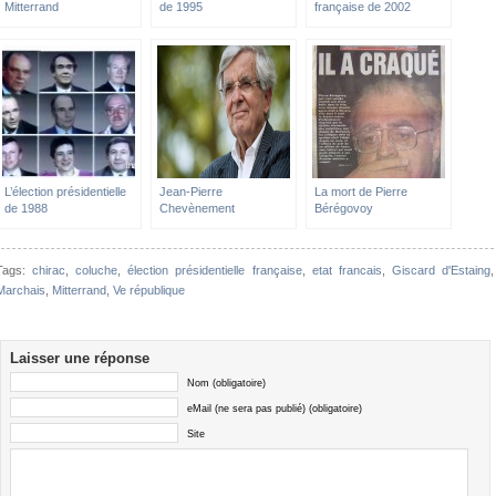
Mitterrand
de 1995
française de 2002
L’élection présidentielle
Jean-Pierre
La mort de Pierre
de 1988
Chevènement
Bérégovoy
Tags:
chirac
,
coluche
,
élection présidentielle française
,
etat francais
,
Giscard d'Estaing
,
Marchais
,
Mitterrand
,
Ve république
Laisser une réponse
Nom (obligatoire)
eMail (ne sera pas publié) (obligatoire)
Site