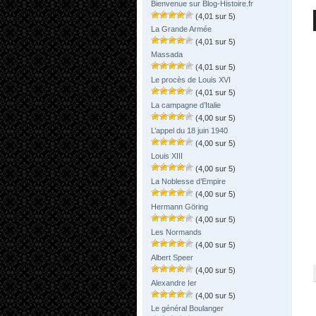
Bienvenue sur Blog-Histoire.fr
(4,01 sur 5)
La Grande Armée
(4,01 sur 5)
Massada
(4,01 sur 5)
Le procès de Louis XVI
(4,01 sur 5)
La campagne d’Italie
(4,00 sur 5)
L’appel du 18 juin 1940
(4,00 sur 5)
Louis XIII
(4,00 sur 5)
La Noblesse d’Empire
(4,00 sur 5)
Hermann Göring
(4,00 sur 5)
Les Normands
(4,00 sur 5)
Albert Speer
(4,00 sur 5)
Alexandre Ier
(4,00 sur 5)
Le général Boulanger