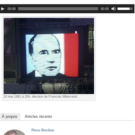
00:00
00:00
10 mai 1981 à 20h: élection de Francois Mitterrand
À propos
Articles récents
Pierre Brechon