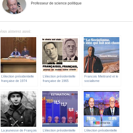
Professeur de science politique
Vous aimerez aussi:
L’élection présidentielle
L’élection présidentielle
Francois Miettrand et le
française de 1974
française de 1965
socialisme
La jeunesse de François
L’élection présidentielle
L’élection présidentielle