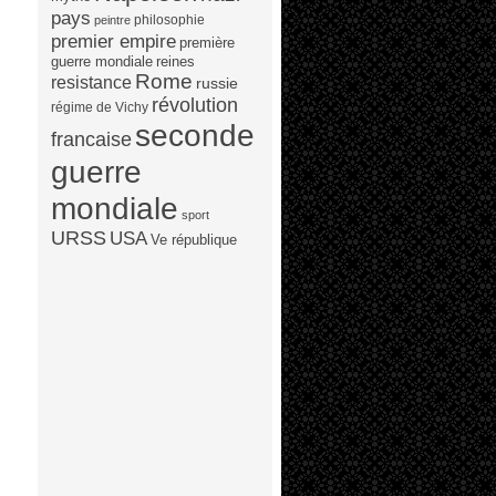
pays
philosophie
peintre
premier empire
première
guerre mondiale
reines
Rome
resistance
russie
révolution
régime de Vichy
seconde
francaise
guerre
mondiale
sport
URSS
USA
Ve république