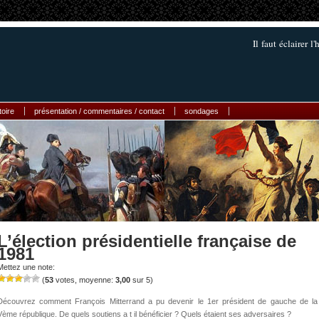
Il faut éclairer l'
toire
présentation / commentaires / contact
sondages
L’élection présidentielle française de
1981
Mettez une note:
(
53
votes, moyenne:
3,00
sur 5)
Découvrez comment François Mitterrand a pu devenir le 1er président de gauche de la
Vème république. De quels soutiens a t il bénéficier ? Quels étaient ses adversaires ?