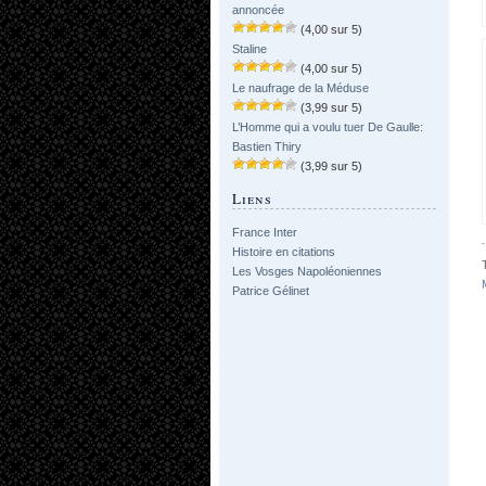
annoncée
(4,00 sur 5)
Staline
(4,00 sur 5)
Le naufrage de la Méduse
(3,99 sur 5)
L’Homme qui a voulu tuer De Gaulle:
Bastien Thiry
(3,99 sur 5)
Liens
France Inter
Histoire en citations
Les Vosges Napoléoniennes
Patrice Gélinet