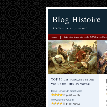
Blog Histoire
L'Histoire en podcast
home
liste des émissions de 2000 ans d’his
TOP 30 des podcasts selon
vos notes (min 30 votes)
Hélie Denoix de Saint Marc
(4,04 sur 5)
Alexandre le Grand
(4,03 sur 5)