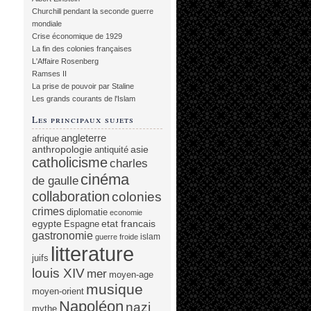
Churchill pendant la seconde guerre
mondiale
Crise économique de 1929
La fin des colonies françaises
L'Affaire Rosenberg
Ramses II
La prise de pouvoir par Staline
Les grands courants de l'Islam
Les principaux sujets
angleterre
afrique
anthropologie
asie
antiquité
catholicisme
charles
cinéma
de gaulle
collaboration
colonies
crimes
diplomatie
economie
egypte
etat francais
Espagne
gastronomie
islam
guerre froide
litterature
juifs
louis XIV
mer
moyen-age
musique
moyen-orient
Napoléon
nazi
mythe