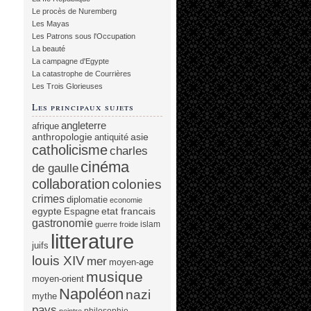
Le procès de Nuremberg
Les Mayas
Les Patrons sous l'Occupation
La beauté
La campagne d'Egypte
La catastrophe de Courrières
Les Trois Glorieuses
Les principaux sujets
angleterre
afrique
anthropologie
asie
antiquité
catholicisme
charles
cinéma
de gaulle
collaboration
colonies
crimes
diplomatie
economie
egypte
etat francais
Espagne
gastronomie
islam
guerre froide
litterature
juifs
louis XIV
mer
moyen-age
musique
moyen-orient
Napoléon
nazi
mythe
pays
philosophie