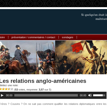
Si quelqu'un était à
maîtriser
toire
présentation / commentaires / contact
sondages
Les relations anglo-américaines
Mettez une note:
(
53
votes, moyenne:
3,57
sur 5)
00:00
00:00
Frères ? Cousins ? On ne sait pas comment qualifier les relations diplomatiques entre les