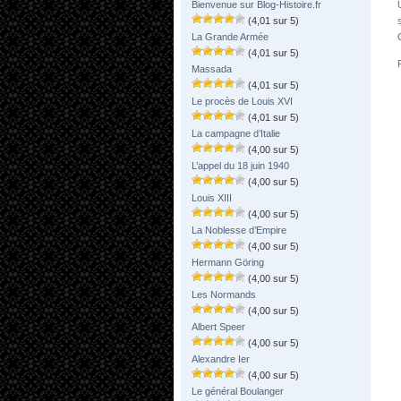
Bienvenue sur Blog-Histoire.fr
(4,01 sur 5)
La Grande Armée
(4,01 sur 5)
Massada
(4,01 sur 5)
Le procès de Louis XVI
(4,01 sur 5)
La campagne d’Italie
(4,00 sur 5)
L’appel du 18 juin 1940
(4,00 sur 5)
Louis XIII
(4,00 sur 5)
La Noblesse d’Empire
(4,00 sur 5)
Hermann Göring
(4,00 sur 5)
Les Normands
(4,00 sur 5)
Albert Speer
(4,00 sur 5)
Alexandre Ier
(4,00 sur 5)
Le général Boulanger