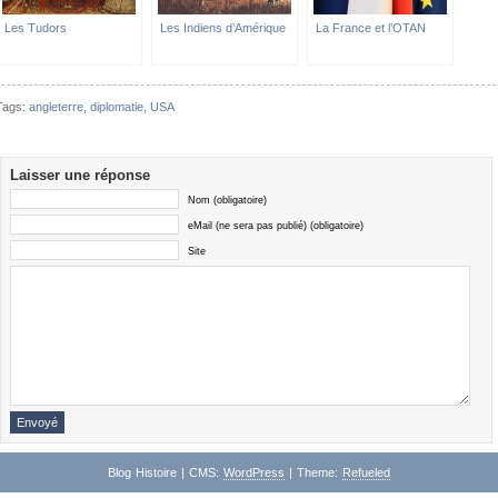
Les Tudors
Les Indiens d’Amérique
La France et l’OTAN
Tags:
angleterre
,
diplomatie
,
USA
Laisser une réponse
Nom (obligatoire)
eMail (ne sera pas publié) (obligatoire)
Site
Blog Histoire | CMS:
WordPress
| Theme:
Refueled