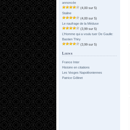
annoncée
(4,00 sur 5)
Staline
(4,00 sur 5)
Le naufrage de la Méduse
(3,99 sur 5)
L’Homme qui a voulu tuer De Gaulle:
Bastien Thiry
(3,99 sur 5)
Liens
France Inter
Histoire en citations
Les Vosges Napoléoniennes
Patrice Gélinet