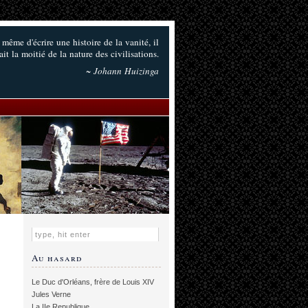
 même d'écrire une histoire de la vanité, il
ait la moitié de la nature des civilisations.
~ Johann Huizinga
Au hasard
Le Duc d'Orléans, frère de Louis XIV
Jules Verne
La IIe Republique