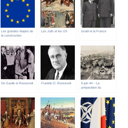
Les grandes étapes de
Les Juifs et les US
Israël et la France
la construction
européenne
De Gaulle et Roosevelt
Franklin D. Roosevelt
6 juin 44 – La
préparation du
débarquement