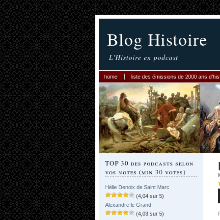
Blog Histoire
L'Histoire en podcast
home
liste des émissions de 2000 ans d’his
TOP 30 des podcasts selon
vos notes (min 30 votes)
Hélie Denoix de Saint Marc
(4,04 sur 5)
Alexandre le Grand
(4,03 sur 5)