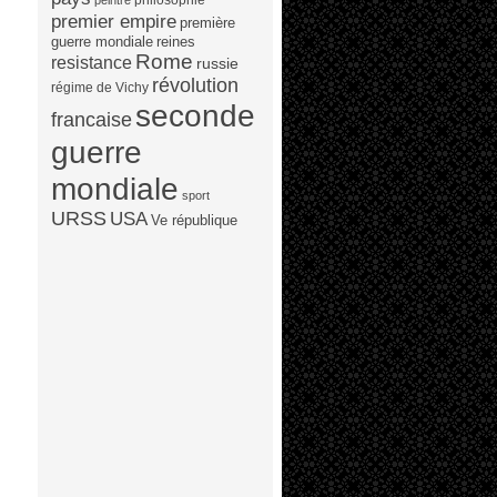
peintre
premier empire
première
guerre mondiale
reines
Rome
resistance
russie
révolution
régime de Vichy
seconde
francaise
guerre
mondiale
sport
URSS
USA
Ve république