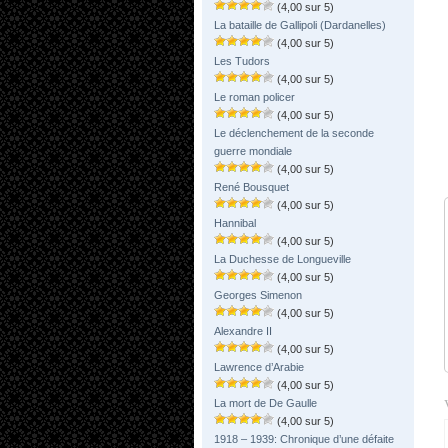
(4,00 sur 5)
La bataille de Gallipoli (Dardanelles)
(4,00 sur 5)
Les Tudors
(4,00 sur 5)
Le roman policer
(4,00 sur 5)
Le déclenchement de la seconde
guerre mondiale
(4,00 sur 5)
René Bousquet
(4,00 sur 5)
Hannibal
(4,00 sur 5)
La Duchesse de Longueville
(4,00 sur 5)
Georges Simenon
(4,00 sur 5)
Alexandre II
(4,00 sur 5)
Lawrence d’Arabie
(4,00 sur 5)
La mort de De Gaulle
(4,00 sur 5)
1918 – 1939: Chronique d’une défaite