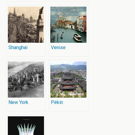
Shanghaï
Venise
New York
Pékin