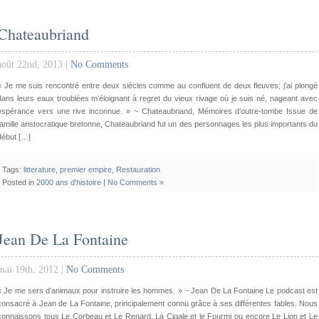
Chateaubriand
août 22nd, 2013 |
No Comments
« Je me suis rencontré entre deux siècles comme au confluent de deux fleuves; j’ai plongé
dans leurs eaux troublées m’éloignant à regret du vieux rivage où je suis né, nageant avec
espérance vers une rive inconnue. » ~ Chateaubriand, Mémoires d’outre-tombe Issue de
famille aristocratique bretonne, Chateaubriand fut un des personnages les plus importants du
début […]
Tags:
litterature
,
premier empire
,
Restauration
Posted in
2000 ans d'histoire
|
No Comments »
Jean De La Fontaine
mai 19th, 2012 |
No Comments
« Je me sers d’animaux pour instruire les hommes. » ~ Jean De La Fontaine Le podcast est
consacré à Jean de La Fontaine, principalement connu grâce à ses différentes fables. Nous
connaissons tous Le Corbeau et Le Renard, La Cigale et le Fourmi ou encore Le Lion et Le