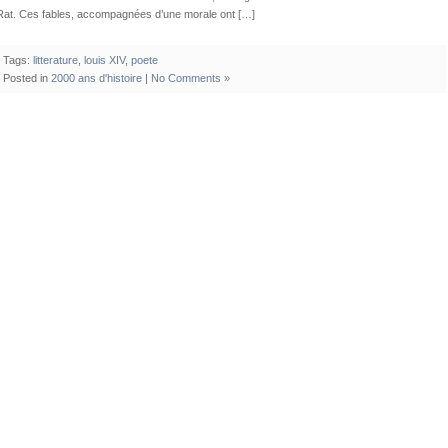
Rat. Ces fables, accompagnées d’une morale ont […]
Tags:
litterature
,
louis XIV
,
poete
Posted in
2000 ans d'histoire
|
No Comments »