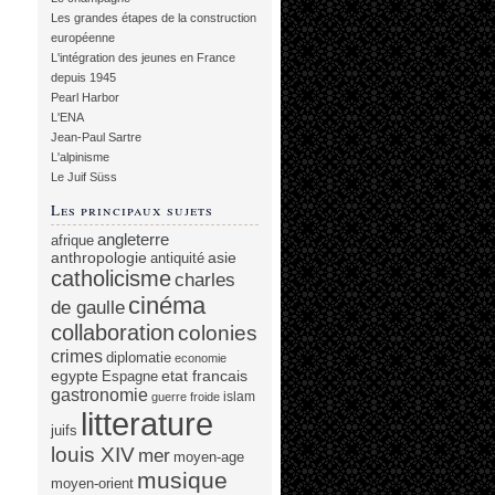
Les grandes étapes de la construction
européenne
L'intégration des jeunes en France
depuis 1945
Pearl Harbor
L'ENA
Jean-Paul Sartre
L'alpinisme
Le Juif Süss
Les principaux sujets
angleterre
afrique
anthropologie
asie
antiquité
catholicisme
charles
cinéma
de gaulle
collaboration
colonies
crimes
diplomatie
economie
egypte
etat francais
Espagne
gastronomie
islam
guerre froide
litterature
juifs
louis XIV
mer
moyen-age
musique
moyen-orient