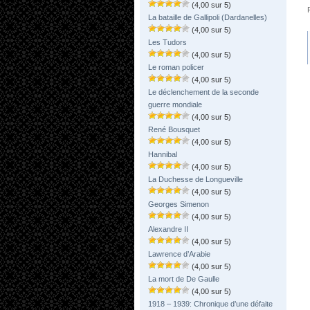
(4,00 sur 5)
La bataille de Gallipoli (Dardanelles)
(4,00 sur 5)
Les Tudors
(4,00 sur 5)
Le roman policer
(4,00 sur 5)
Le déclenchement de la seconde
guerre mondiale
(4,00 sur 5)
René Bousquet
(4,00 sur 5)
Hannibal
(4,00 sur 5)
La Duchesse de Longueville
(4,00 sur 5)
Georges Simenon
(4,00 sur 5)
Alexandre II
(4,00 sur 5)
Lawrence d’Arabie
(4,00 sur 5)
La mort de De Gaulle
(4,00 sur 5)
1918 – 1939: Chronique d’une défaite