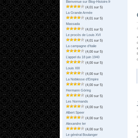
Bienvenue sur Blog-Histoire.fr
(4,01 sur 5)
La Grande Armée
(4,01 sur 5)
Massada
(4,01 sur 5)
Le procès de Louis XVI
(4,01 sur 5)
La campagne d’Italie
(4,00 sur 5)
L’appel du 18 juin 1940
(4,00 sur 5)
Louis XIII
(4,00 sur 5)
La Noblesse d’Empire
(4,00 sur 5)
Hermann Göring
(4,00 sur 5)
Les Normands
(4,00 sur 5)
Albert Speer
(4,00 sur 5)
Alexandre Ier
(4,00 sur 5)
Le général Boulanger