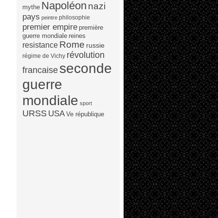
Napoléon
nazi
mythe
pays
philosophie
peintre
premier empire
première
guerre mondiale
reines
Rome
resistance
russie
révolution
régime de Vichy
seconde
francaise
guerre
mondiale
sport
URSS
USA
Ve république