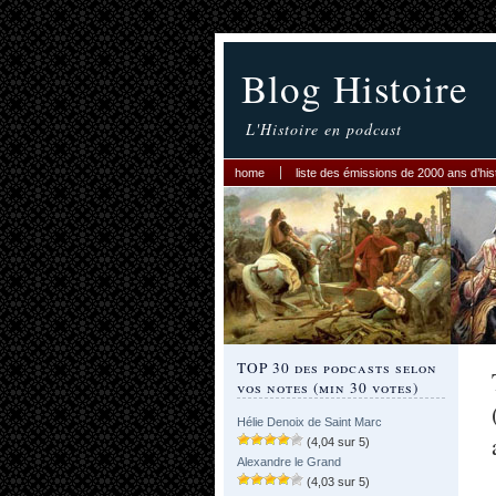
Blog Histoire
L'Histoire en podcast
home
liste des émissions de 2000 ans d’his
TOP 30 des podcasts selon
vos notes (min 30 votes)
Hélie Denoix de Saint Marc
(4,04 sur 5)
Alexandre le Grand
(4,03 sur 5)