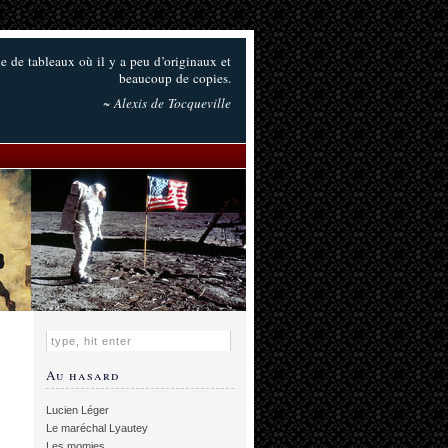
rie de tableaux où il y a peu d’originaux et
beaucoup de copies.
~ Alexis de Tocqueville
Au hasard
Lucien Léger
Le maréchal Lyautey
Les momies