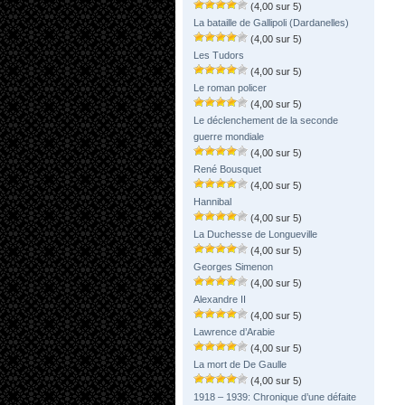
(4,00 sur 5)
La bataille de Gallipoli (Dardanelles)
(4,00 sur 5)
Les Tudors
(4,00 sur 5)
Le roman policer
(4,00 sur 5)
Le déclenchement de la seconde
guerre mondiale
(4,00 sur 5)
René Bousquet
(4,00 sur 5)
Hannibal
(4,00 sur 5)
La Duchesse de Longueville
(4,00 sur 5)
Georges Simenon
(4,00 sur 5)
Alexandre II
(4,00 sur 5)
Lawrence d’Arabie
(4,00 sur 5)
La mort de De Gaulle
(4,00 sur 5)
1918 – 1939: Chronique d’une défaite