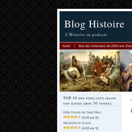
Blog Histoire
L'Histoire en podcast
home
liste des émissions de 2000 ans d’his
TOP 30 des podcasts selon
vos notes (min 30 votes)
Hélie Denoix de Saint Marc
(4,04 sur 5)
Alexandre le Grand
(4,03 sur 5)