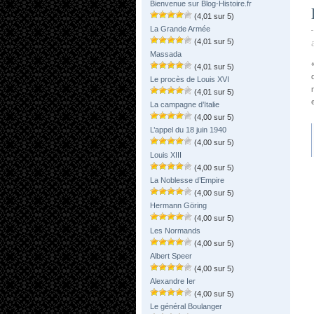
Bienvenue sur Blog-Histoire.fr
(4,01 sur 5)
La Grande Armée
(4,01 sur 5)
Massada
(4,01 sur 5)
Le procès de Louis XVI
(4,01 sur 5)
La campagne d’Italie
(4,00 sur 5)
L’appel du 18 juin 1940
(4,00 sur 5)
Louis XIII
(4,00 sur 5)
La Noblesse d’Empire
(4,00 sur 5)
Hermann Göring
(4,00 sur 5)
Les Normands
(4,00 sur 5)
Albert Speer
(4,00 sur 5)
Alexandre Ier
(4,00 sur 5)
Le général Boulanger