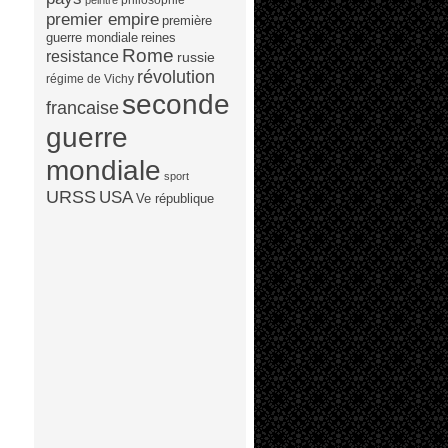
peintre
premier empire
première
guerre mondiale
reines
Rome
resistance
russie
révolution
régime de Vichy
seconde
francaise
guerre
mondiale
sport
URSS
USA
Ve république