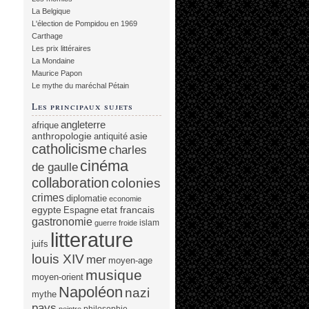
La Belgique
L'élection de Pompidou en 1969
Carthage
Les prix littéraires
La Mondaine
Maurice Papon
Le mythe du maréchal Pétain
Les principaux sujets
angleterre
afrique
anthropologie
asie
antiquité
catholicisme
charles
cinéma
de gaulle
collaboration
colonies
crimes
diplomatie
economie
egypte
etat francais
Espagne
gastronomie
islam
guerre froide
litterature
juifs
louis XIV
mer
moyen-age
musique
moyen-orient
Napoléon
nazi
mythe
pays
philosophie