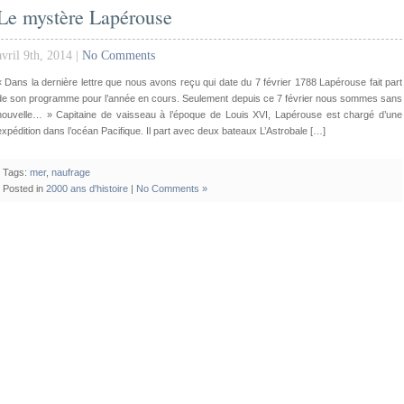
Le mystère Lapérouse
avril 9th, 2014 |
No Comments
« Dans la dernière lettre que nous avons reçu qui date du 7 février 1788 Lapérouse fait part
de son programme pour l’année en cours. Seulement depuis ce 7 février nous sommes sans
nouvelle… » Capitaine de vaisseau à l’époque de Louis XVI, Lapérouse est chargé d’une
expédition dans l’océan Pacifique. Il part avec deux bateaux L’Astrobale […]
Tags:
mer
,
naufrage
Posted in
2000 ans d'histoire
|
No Comments »