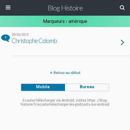
Blog Histoire
Marqueurs › amérique
29/05/2013
1
Christophe Colomb
Retour au début
Mobile
Bureau
Ecouter/télécharger via Android, visitez https ://blog-
histoire.fr/ecoutertelecharger-les-podcasts-sur-android