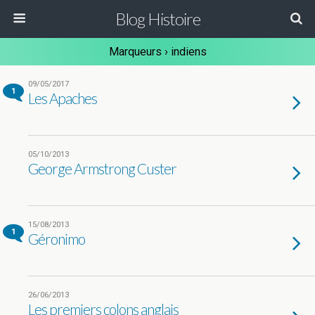
Blog Histoire
Marqueurs › indiens
09/05/2017
1
Les Apaches
05/10/2013
George Armstrong Custer
15/08/2013
1
Géronimo
26/06/2013
Les premiers colons anglais