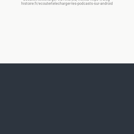
histoire.fr/ecoutertelecharger-les-podcasts-sur-android