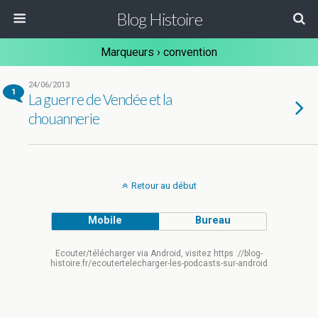
Blog Histoire
Marqueurs › convention
24/06/2013
1
La guerre de Vendée et la
chouannerie
Retour au début
Mobile
Bureau
Ecouter/télécharger via Android, visitez https ://blog-
histoire.fr/ecoutertelecharger-les-podcasts-sur-android