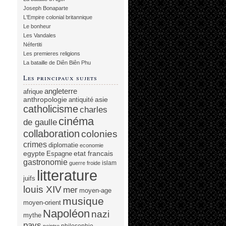
Joseph Bonaparte
L'Empire colonial britannique
Le bonheur
Les Vandales
Néfertiti
Les premieres religions
La bataille de Diên Biên Phu
Les principaux sujets
angleterre
afrique
anthropologie
asie
antiquité
catholicisme
charles
cinéma
de gaulle
collaboration
colonies
crimes
diplomatie
economie
egypte
etat francais
Espagne
gastronomie
islam
guerre froide
litterature
juifs
louis XIV
mer
moyen-age
musique
moyen-orient
Napoléon
nazi
mythe
pays
philosophie