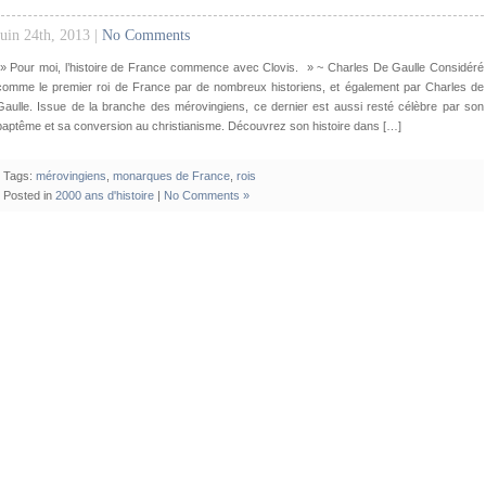
juin 24th, 2013 |
No Comments
» Pour moi, l’histoire de France commence avec Clovis. » ~ Charles De Gaulle Considéré
comme le premier roi de France par de nombreux historiens, et également par Charles de
Gaulle. Issue de la branche des mérovingiens, ce dernier est aussi resté célèbre par son
baptême et sa conversion au christianisme. Découvrez son histoire dans […]
Tags:
mérovingiens
,
monarques de France
,
rois
Posted in
2000 ans d'histoire
|
No Comments »