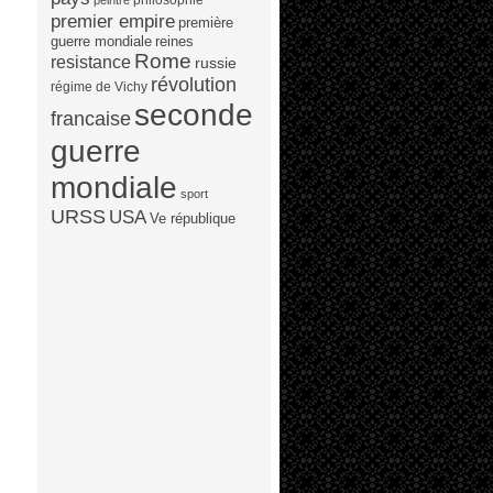
peintre
premier empire
première
guerre mondiale
reines
Rome
resistance
russie
révolution
régime de Vichy
seconde
francaise
guerre
mondiale
sport
URSS
USA
Ve république