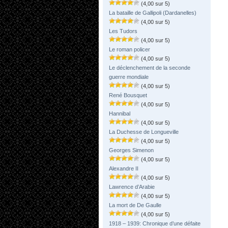
(4,00 sur 5)
La bataille de Gallipoli (Dardanelles)
(4,00 sur 5)
Les Tudors
(4,00 sur 5)
Le roman policer
(4,00 sur 5)
Le déclenchement de la seconde
guerre mondiale
(4,00 sur 5)
René Bousquet
(4,00 sur 5)
Hannibal
(4,00 sur 5)
La Duchesse de Longueville
(4,00 sur 5)
Georges Simenon
(4,00 sur 5)
Alexandre II
(4,00 sur 5)
Lawrence d’Arabie
(4,00 sur 5)
La mort de De Gaulle
(4,00 sur 5)
1918 – 1939: Chronique d’une défaite