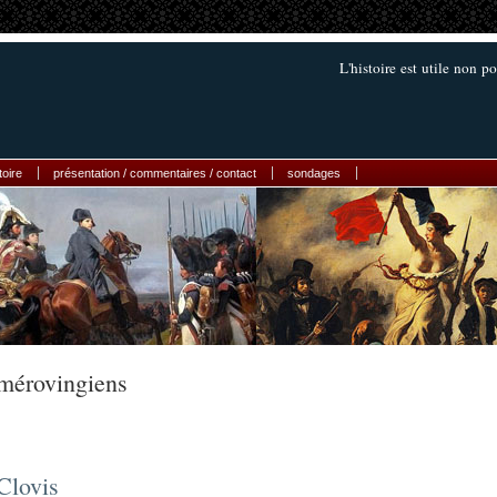
L'histoire est utile non po
toire
présentation / commentaires / contact
sondages
mérovingiens
Clovis