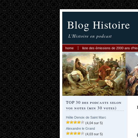
Blog Histoire
L'Histoire en podcast
home
liste des émissions de 2000 ans d’his
TOP 30 des podcasts selon
vos notes (min 30 votes)
Hélie Denoix de Saint Marc
(4,04 sur 5)
Alexandre le Grand
(4,03 sur 5)