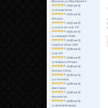
Bienvenue sur Blog-Histoire.fr
(4,01 sur 5)
La Grande Armée
(4,01 sur 5)
Massada
(4,01 sur 5)
Le procès de Louis XVI
(4,01 sur 5)
La campagne d’Italie
(4,00 sur 5)
L’appel du 18 juin 1940
(4,00 sur 5)
Louis XIII
(4,00 sur 5)
La Noblesse d’Empire
(4,00 sur 5)
Hermann Göring
(4,00 sur 5)
Les Normands
(4,00 sur 5)
Albert Speer
(4,00 sur 5)
Alexandre Ier
(4,00 sur 5)
Le général Boulanger