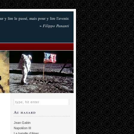
ur y lire le passé, mais pour y lire l'avenir.
~ Filippo Pananti
Au hasard
Jean Gabin
Napoléon III
La bataille d'Alger