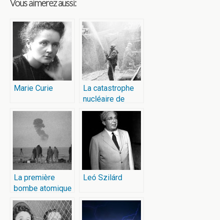
Vous aimerez aussi:
Marie Curie
La catastrophe
nucléaire de
Tchernobyl
La première
Leó Szilárd
bombe atomique
française