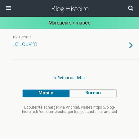
Blog Histoire
Marqueurs › musée
16/03/2013
Le Louvre
Retour au début
Mobile
Bureau
Ecouter/télécharger via Android, visitez https ://blog-
histoire.fr/ecoutertelecharger-les-podcasts-sur-android