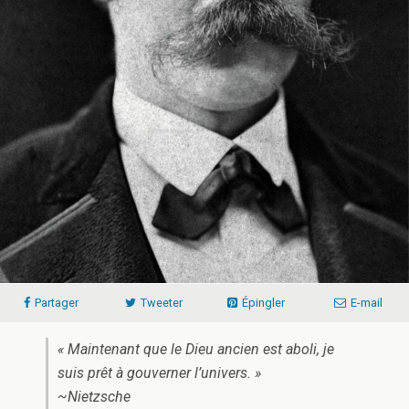
Partager
Tweeter
Épingler
E-mail
« Maintenant que le Dieu ancien est aboli, je
suis prêt à gouverner l’univers. »
~Nietzsche