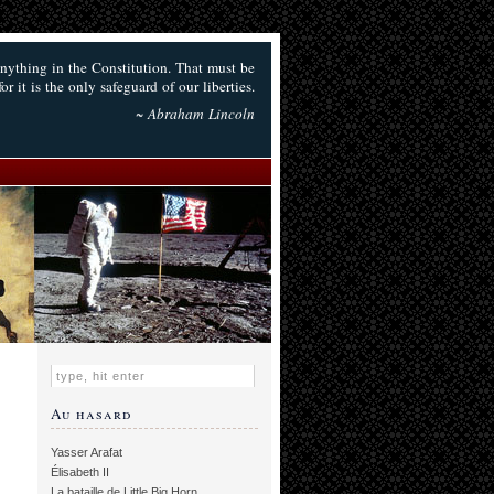
anything in the Constitution. That must be
or it is the only safeguard of our liberties.
~ Abraham Lincoln
Au hasard
Yasser Arafat
Élisabeth II
La bataille de Little Big Horn