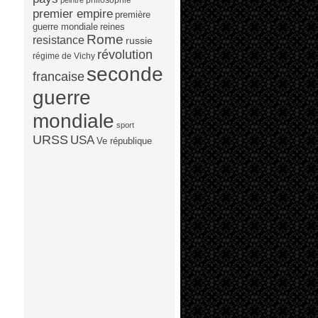
peintre
premier empire
première
guerre mondiale
reines
Rome
resistance
russie
révolution
régime de Vichy
seconde
francaise
guerre
mondiale
sport
URSS
USA
Ve république