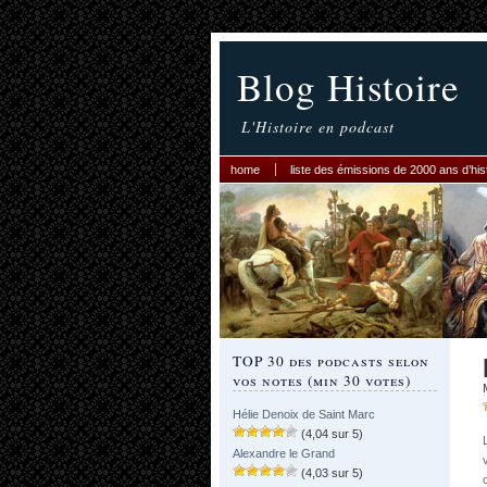
Blog Histoire
L'Histoire en podcast
home
liste des émissions de 2000 ans d’his
TOP 30 des podcasts selon
vos notes (min 30 votes)
Hélie Denoix de Saint Marc
(4,04 sur 5)
Alexandre le Grand
(4,03 sur 5)