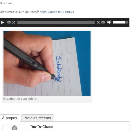
d’Histoire.
Découvrez le livre de l’invité:
https://amzn.to/2LlNrMU
00:00
00:00
Gaucher en train d’écrire.
À propos
Articles récents
Duc De Chanu