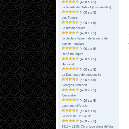
(4,00 sur 5)
La bataille de Gallipoli (Dardanelles)
(4,00 sur 5)
Les Tudors
(4,00 sur 5)
Le roman policer
(4,00 sur 5)
Le déclenchement de la seconde
guerre mondiale
(4,00 sur 5)
René Bousquet
(4,00 sur 5)
Hannibal
(4,00 sur 5)
La Duchesse de Longueville
(4,00 sur 5)
Georges Simenon
(4,00 sur 5)
Alexandre II
(4,00 sur 5)
Lawrence d’Arabie
(4,00 sur 5)
La mort de De Gaulle
(4,00 sur 5)
1918 – 1939: Chronique d’une défaite