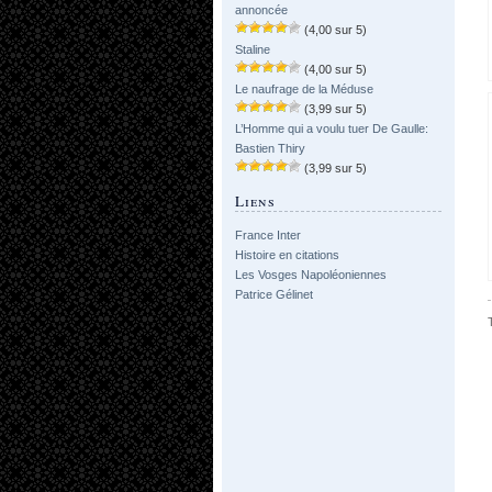
annoncée
(4,00 sur 5)
Staline
(4,00 sur 5)
Le naufrage de la Méduse
(3,99 sur 5)
L’Homme qui a voulu tuer De Gaulle:
Bastien Thiry
(3,99 sur 5)
Liens
France Inter
Histoire en citations
Les Vosges Napoléoniennes
Patrice Gélinet