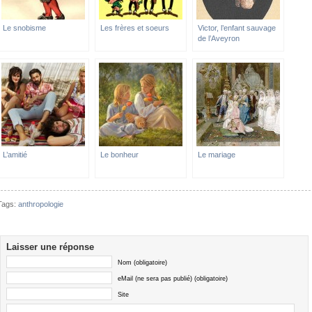
Le snobisme
Les frères et soeurs
Victor, l’enfant sauvage
de l’Aveyron
L’amitié
Le bonheur
Le mariage
Tags:
anthropologie
Laisser une réponse
Nom (obligatoire)
eMail (ne sera pas publié) (obligatoire)
Site