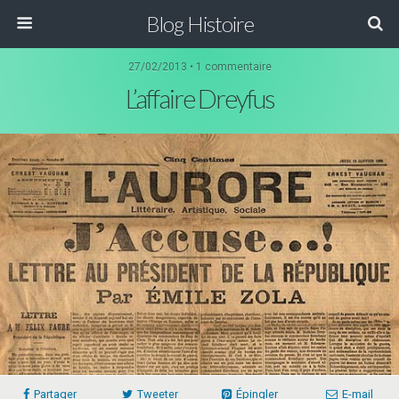
Blog Histoire
27/02/2013 • 1 commentaire
L’affaire Dreyfus
Partager
Tweeter
Épingler
E-mail