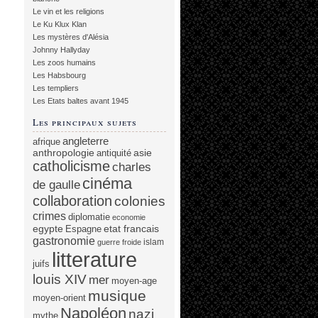
Le vin et les religions
Le Ku Klux Klan
Les mystères d'Alésia
Johnny Hallyday
Les zoos humains
Les Habsbourg
Les templiers
Les Etats baltes avant 1945
Les principaux sujets
angleterre
afrique
anthropologie
asie
antiquité
catholicisme
charles
cinéma
de gaulle
collaboration
colonies
crimes
diplomatie
economie
egypte
etat francais
Espagne
gastronomie
islam
guerre froide
litterature
juifs
louis XIV
mer
moyen-age
musique
moyen-orient
Napoléon
nazi
mythe