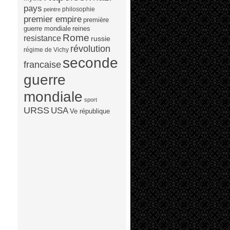
pays
philosophie
peintre
premier empire
première
guerre mondiale
reines
Rome
resistance
russie
révolution
régime de Vichy
seconde
francaise
guerre
mondiale
sport
URSS
USA
Ve république