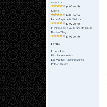
annoncée
(4,00 sur 5)
Staline
(4,00 sur 5)
Le naufrage de la Méduse
(3,99 sur 5)
L’Homme qui a voulu tuer De Gaulle:
Bastien Thiry
(3,99 sur 5)
Liens
France Inter
Histoire en citations
Les Vosges Napoléoniennes
Patrice Gélinet