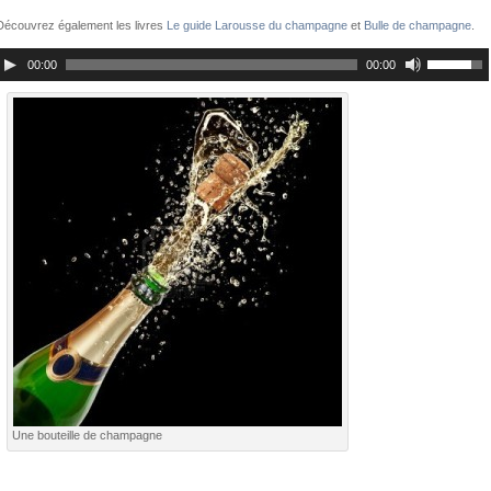
Découvrez également les livres
Le guide Larousse du champagne
et
Bulle de champagne
.
00:00
00:00
Une bouteille de champagne