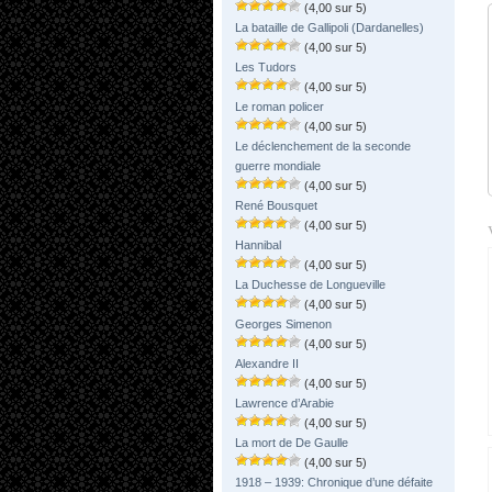
(4,00 sur 5)
La bataille de Gallipoli (Dardanelles)
(4,00 sur 5)
Les Tudors
(4,00 sur 5)
Le roman policer
(4,00 sur 5)
Le déclenchement de la seconde
guerre mondiale
(4,00 sur 5)
René Bousquet
(4,00 sur 5)
Hannibal
(4,00 sur 5)
La Duchesse de Longueville
(4,00 sur 5)
Georges Simenon
(4,00 sur 5)
Alexandre II
(4,00 sur 5)
Lawrence d’Arabie
(4,00 sur 5)
La mort de De Gaulle
(4,00 sur 5)
1918 – 1939: Chronique d’une défaite