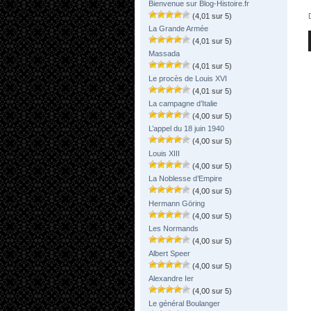
Bienvenue sur Blog-Histoire.fr
(4,01 sur 5)
La Grande Armée
(4,01 sur 5)
Massada
(4,01 sur 5)
Le procès de Louis XVI
(4,01 sur 5)
La campagne d’Italie
(4,00 sur 5)
L’appel du 18 juin 1940
(4,00 sur 5)
Louis XIII
(4,00 sur 5)
La Noblesse d’Empire
(4,00 sur 5)
Hermann Göring
(4,00 sur 5)
Les Normands
(4,00 sur 5)
Albert Speer
(4,00 sur 5)
Alexandre Ier
(4,00 sur 5)
Le général Boulanger