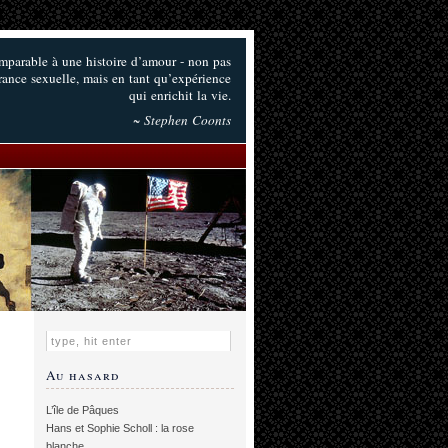
omparable à une histoire d’amour - non pas
irance sexuelle, mais en tant qu’expérience
qui enrichit la vie.
~ Stephen Coonts
Au hasard
L’île de Pâques
Hans et Sophie Scholl : la rose
blanche