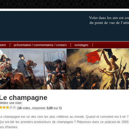
Voler dans les airs est c
du point de vue de l’att
toire
présentation / commentaires / contact
sondages
Le champagne
Mettez une note:
(
16
votes, moyenne:
3,00
sur 5)
Le champagne est un des vins les plus célèbres au monde. Quand et comment est il né ?
Qui ont été les premiers producteurs de champagne ? Réponses dans ce podcast de 2000
ans d’histoire.