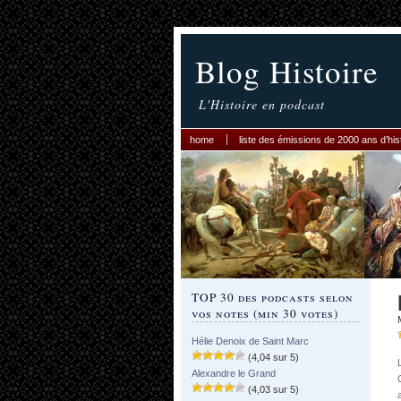
Blog Histoire
L'Histoire en podcast
home
liste des émissions de 2000 ans d’his
TOP 30 des podcasts selon
vos notes (min 30 votes)
Hélie Denoix de Saint Marc
(4,04 sur 5)
Alexandre le Grand
(4,03 sur 5)