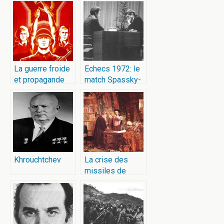
La guerre froide
Echecs 1972: le
et propagande
match Spassky-
au cinéma
Fischer
Khrouchtchev
La crise des
missiles de
Cuba