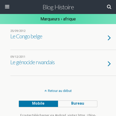
Blog Histoire
Marqueurs › afrique
25/09/2012
Le Congo belge
09/12/2011
Le génocide rwandais
Retour au début
Mobile
Bureau
Ecouter/télécharger via Android, visitez https ://blog-