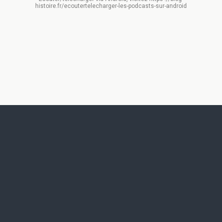
histoire.fr/ecoutertelecharger-les-podcasts-sur-android