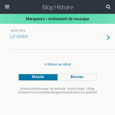
Blog Histoire
Marqueurs › instrument de musique
25/04/2013
Le violon
Retour au début
Mobile
Bureau
Ecouter/télécharger via Android, visitez https ://blog-
histoire.fr/ecoutertelecharger-les-podcasts-sur-android