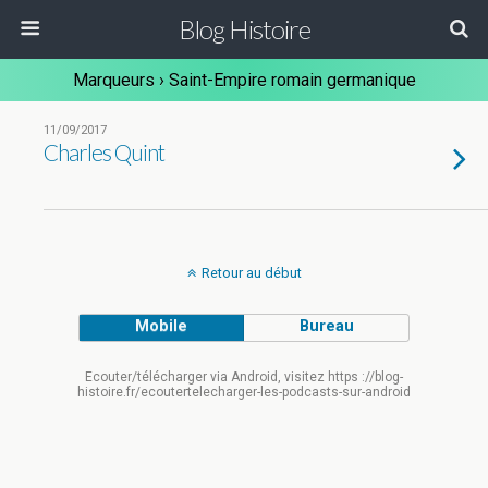
Blog Histoire
Marqueurs › Saint-Empire romain germanique
11/09/2017
Charles Quint
Retour au début
Mobile
Bureau
Ecouter/télécharger via Android, visitez https ://blog-
histoire.fr/ecoutertelecharger-les-podcasts-sur-android