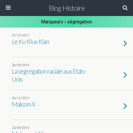
Blog Histoire
Marqueurs › ségrégation
07/10/2017
Le Ku Klux Klan
26/03/2014
La ségrégation raciale aux Etats-
Unis
26/12/2013
Malcom X
22/09/2013