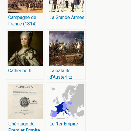
Campagne de
La Grande Armée
France (1814):
Les Cosaques
entrent dans
Paris
Catherine II
La bataille
d’Austerlitz
L’héritage du
Le 1er Empire
Premier Empire