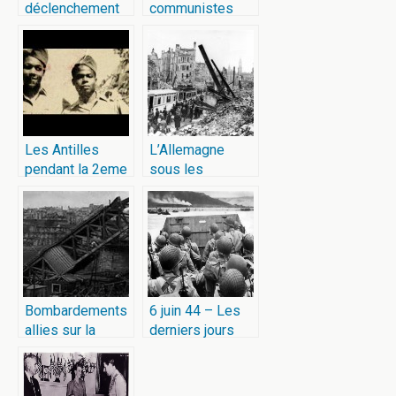
déclenchement
communistes
de la seconde
pendant la
guerre mondiale
guerre
Les Antilles
L’Allemagne
pendant la 2eme
sous les
Guerre Mondiale
bombes
Bombardements
6 juin 44 – Les
allies sur la
derniers jours
France
avant le jour J