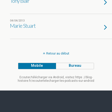
Tony Blair
04/04/2013
Marie Stuart
Retour au début
Mobile
Bureau
Ecouter/télécharger via Android, visitez https ://blog-
histoire.fr/ecoutertelecharger-les-podcasts-sur-android