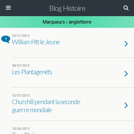
Blog Histoire
Marqueurs › angletterre
20/11/2013
1
William Pitt le Jeune
28/07/2013
Les Plantagenêts
10/07/2013
Churchill pendant la seconde
guerre mondiale
10/06/2013