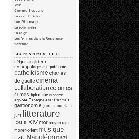
Attila
Georges Brassens
La mort de Staline
Léni Riefenstahl
La poliomyélite
La neige
Les femmes dans la Résistance
française
Les principaux sujets
angleterre
afrique
anthropologie
asie
antiquité
catholicisme
charles
cinéma
de gaulle
collaboration
colonies
crimes
diplomatie
economie
egypte
etat francais
Espagne
gastronomie
islam
guerre froide
litterature
juifs
louis XIV
mer
moyen-age
musique
moyen-orient
Napoléon
nazi
mythe