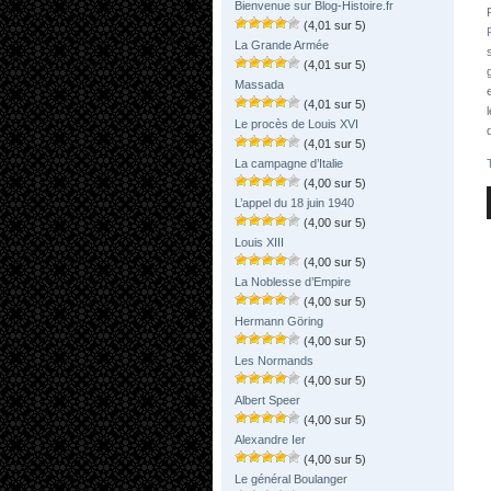
Bienvenue sur Blog-Histoire.fr
(4,01 sur 5)
La Grande Armée
(4,01 sur 5)
Massada
(4,01 sur 5)
Le procès de Louis XVI
(4,01 sur 5)
La campagne d’Italie
(4,00 sur 5)
L’appel du 18 juin 1940
(4,00 sur 5)
Louis XIII
(4,00 sur 5)
La Noblesse d’Empire
(4,00 sur 5)
Hermann Göring
(4,00 sur 5)
Les Normands
(4,00 sur 5)
Albert Speer
(4,00 sur 5)
Alexandre Ier
(4,00 sur 5)
Le général Boulanger