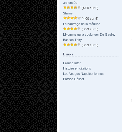
annoncée
(4,00 sur 5)
Staline
(4,00 sur 5)
Le naufrage de la Méduse
(3,99 sur 5)
L’Homme qui a voulu tuer De Gaulle:
Bastien Thiry
(3,99 sur 5)
Liens
France Inter
Histoire en citations
Les Vosges Napoléoniennes
Patrice Gélinet