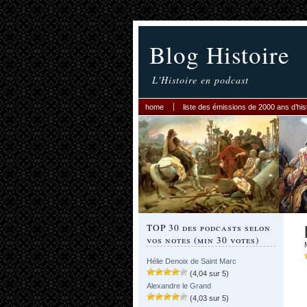
Blog Histoire
L'Histoire en podcast
home
liste des émissions de 2000 ans d’his
TOP 30 des podcasts selon
vos notes (min 30 votes)
Hélie Denoix de Saint Marc
(4,04 sur 5)
Alexandre le Grand
(4,03 sur 5)