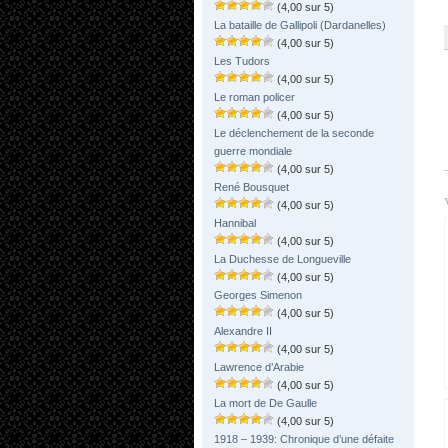
(4,00 sur 5)
La bataille de Gallipoli (Dardanelles)
(4,00 sur 5)
Les Tudors
(4,00 sur 5)
Le roman policer
(4,00 sur 5)
Le déclenchement de la seconde
guerre mondiale
(4,00 sur 5)
René Bousquet
(4,00 sur 5)
Hannibal
(4,00 sur 5)
La Duchesse de Longueville
(4,00 sur 5)
Georges Simenon
(4,00 sur 5)
Alexandre II
(4,00 sur 5)
Lawrence d’Arabie
(4,00 sur 5)
La mort de De Gaulle
(4,00 sur 5)
1918 – 1939: Chronique d’une défaite