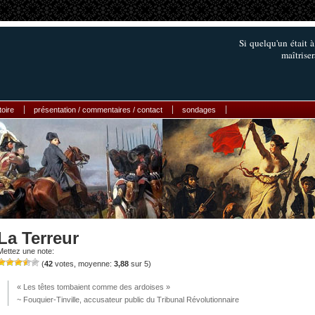
Si quelqu'un était à
maîtriser
toire
présentation / commentaires / contact
sondages
La Terreur
Mettez une note:
(
42
votes, moyenne:
3,88
sur 5)
« Les têtes tombaient comme des ardoises »
~ Fouquier-Tinville, accusateur public du Tribunal Révolutionnaire