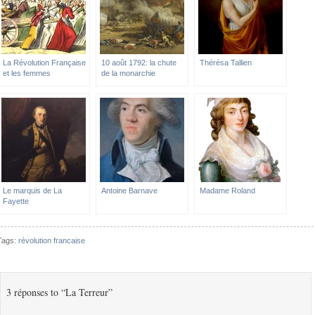
La Révolution Française
10 août 1792: la chute
Thérésa Tallien
et les femmes
de la monarchie
Le marquis de La
Antoine Barnave
Madame Roland
Fayette
Tags:
révolution francaise
3 réponses to “La Terreur”