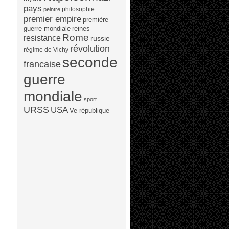
pays
philosophie
peintre
premier empire
première
guerre mondiale
reines
Rome
resistance
russie
révolution
régime de Vichy
seconde
francaise
guerre
mondiale
sport
URSS
USA
Ve république