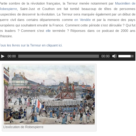
Partie sombre de la révolution française, la Terreur menée notamment par
Maximilien de
Robespierre
, Saint-Just et Couthon ont fait tombé beaucoup de têtes de personnes
suspectées de desservir la révolution. La Terreur sera marquée également par un début de
guerre civil dans certains départements comme
en Vendée
et par la menace des pays
européens qui souhaitent envahir la France. Comment cette période s’est déroulée ? Qui fut
les leaders ? Comment s’est
elle
terminée ? Réponses dans ce podcast de 2000 ans
d’histoire.
Tous les livres sur la Terreur en cliquant ici.
00:00
00:00
L’exécution de Robespierre