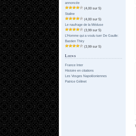
annoncée
(4,00 sur 5)
Staline
(4,00 sur 5)
Le naufrage de la Méduse
(3,99 sur 5)
L’Homme qui a voulu tuer De Gaulle:
Bastien Thiry
(3,99 sur 5)
Liens
France Inter
Histoire en citations
Les Vosges Napoléoniennes
Patrice Gélinet