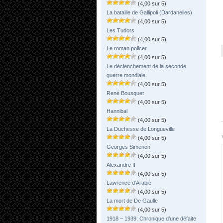
(4,00 sur 5)
La bataille de Gallipoli (Dardanelles)
(4,00 sur 5)
Les Tudors
(4,00 sur 5)
Le roman policer
(4,00 sur 5)
Le déclenchement de la seconde
guerre mondiale
(4,00 sur 5)
René Bousquet
(4,00 sur 5)
Hannibal
(4,00 sur 5)
La Duchesse de Longueville
(4,00 sur 5)
Georges Simenon
(4,00 sur 5)
Alexandre II
(4,00 sur 5)
Lawrence d’Arabie
(4,00 sur 5)
La mort de De Gaulle
(4,00 sur 5)
1918 – 1939: Chronique d’une défaite