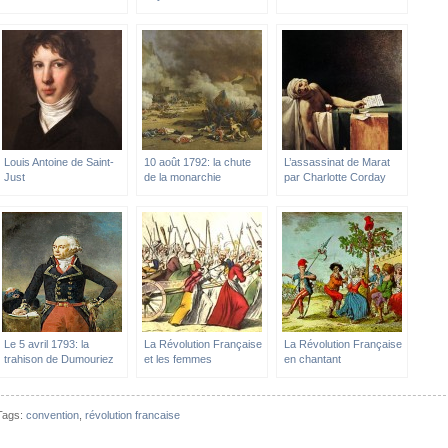
Louis Antoine de Saint-
10 août 1792: la chute
L’assassinat de Marat
Just
de la monarchie
par Charlotte Corday
Le 5 avril 1793: la
La Révolution Française
La Révolution Française
trahison de Dumouriez
et les femmes
en chantant
Tags:
convention
,
révolution francaise