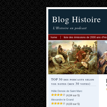
Blog Histoire
L'Histoire en podcast
home
liste des émissions de 2000 ans d’his
TOP 30 des podcasts selon
vos notes (min 30 votes)
Hélie Denoix de Saint Marc
(4,04 sur 5)
Alexandre le Grand
(4,03 sur 5)