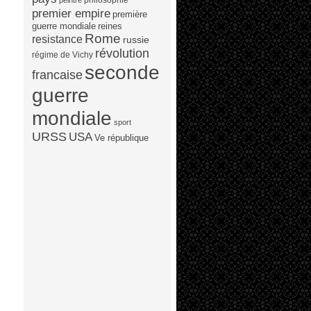
peintre
premier empire
première
guerre mondiale
reines
Rome
resistance
russie
révolution
régime de Vichy
seconde
francaise
guerre
mondiale
sport
URSS
USA
Ve république