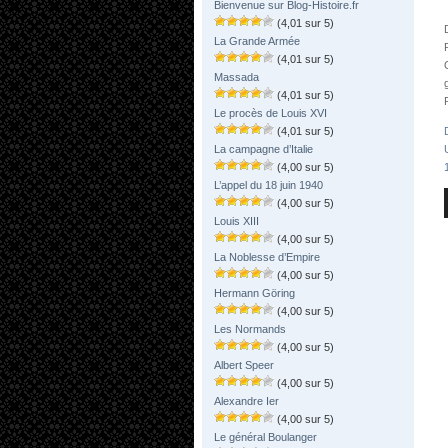
Bienvenue sur Blog-Histoire.fr
(4,01 sur 5)
La Grande Armée
(4,01 sur 5)
Massada
(4,01 sur 5)
Le procès de Louis XVI
(4,01 sur 5)
La campagne d’Italie
(4,00 sur 5)
L’appel du 18 juin 1940
(4,00 sur 5)
Louis XIII
(4,00 sur 5)
La Noblesse d’Empire
(4,00 sur 5)
Hermann Göring
(4,00 sur 5)
Les Normands
(4,00 sur 5)
Albert Speer
(4,00 sur 5)
Alexandre Ier
(4,00 sur 5)
Le général Boulanger