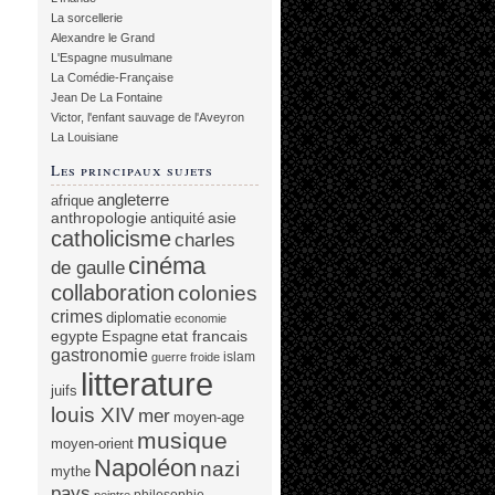
La sorcellerie
Alexandre le Grand
L'Espagne musulmane
La Comédie-Française
Jean De La Fontaine
Victor, l'enfant sauvage de l'Aveyron
La Louisiane
Les principaux sujets
angleterre
afrique
anthropologie
asie
antiquité
catholicisme
charles
cinéma
de gaulle
collaboration
colonies
crimes
diplomatie
economie
egypte
etat francais
Espagne
gastronomie
islam
guerre froide
litterature
juifs
louis XIV
mer
moyen-age
musique
moyen-orient
Napoléon
nazi
mythe
pays
philosophie