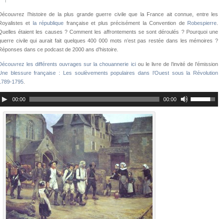
Découvrez l’histoire de la plus grande guerre civile que la France ait connue, entre les
Royalistes et
la république
française et plus précisément la Convention de
Robespierre
.
Quelles étaient les causes ? Comment les affrontements se sont déroulés ? Pourquoi une
guerre civile qui aurait fait quelques 400 000 mots n’est pas restée dans les mémoires ?
Réponses dans ce podcast de 2000 ans d’histoire.
Découvrez les différents ouvrages sur la chouannerie ici
ou le livre de l’invité de l’émission
Une blessure française : Les soulèvements populaires dans l’Ouest sous la Révolution
1789-1795
.
00:00
00:00