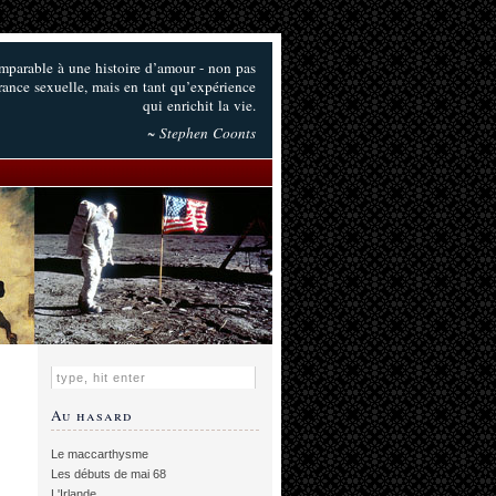
omparable à une histoire d’amour - non pas
irance sexuelle, mais en tant qu’expérience
qui enrichit la vie.
~ Stephen Coonts
Au hasard
Le maccarthysme
Les débuts de mai 68
L'Irlande