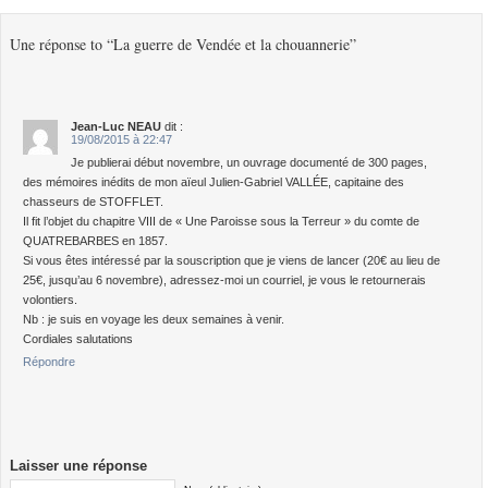
Une réponse to “La guerre de Vendée et la chouannerie”
Jean-Luc NEAU
dit :
19/08/2015 à 22:47
Je publierai début novembre, un ouvrage documenté de 300 pages,
des mémoires inédits de mon aïeul Julien-Gabriel VALLÉE, capitaine des
chasseurs de STOFFLET.
Il fit l’objet du chapitre VIII de « Une Paroisse sous la Terreur » du comte de
QUATREBARBES en 1857.
Si vous êtes intéressé par la souscription que je viens de lancer (20€ au lieu de
25€, jusqu’au 6 novembre), adressez-moi un courriel, je vous le retournerais
volontiers.
Nb : je suis en voyage les deux semaines à venir.
Cordiales salutations
Répondre
Laisser une réponse