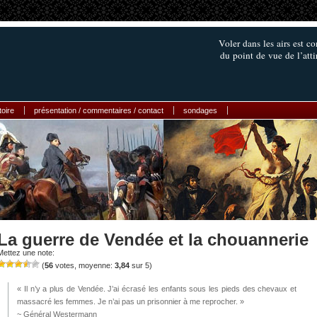
Voler dans les airs est c
du point de vue de l’att
toire
présentation / commentaires / contact
sondages
La guerre de Vendée et la chouannerie
Mettez une note:
(
56
votes, moyenne:
3,84
sur 5)
« Il n’y a plus de Vendée. J’ai écrasé les enfants sous les pieds des chevaux et
massacré les femmes. Je n’ai pas un prisonnier à me reprocher. »
~ Général Westermann