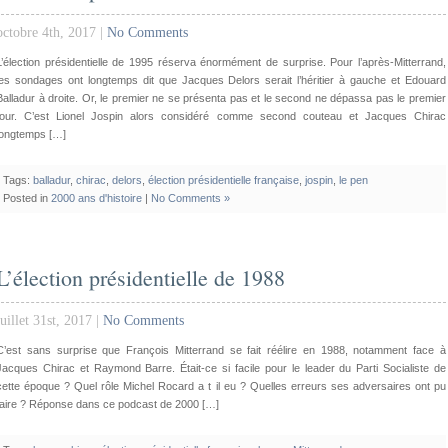
octobre 4th, 2017 |
No Comments
L’élection présidentielle de 1995 réserva énormément de surprise. Pour l’après-Mitterrand,
les sondages ont longtemps dit que Jacques Delors serait l’héritier à gauche et Edouard
Balladur à droite. Or, le premier ne se présenta pas et le second ne dépassa pas le premier
tour. C’est Lionel Jospin alors considéré comme second couteau et Jacques Chirac
longtemps […]
Tags:
balladur
,
chirac
,
delors
,
élection présidentielle française
,
jospin
,
le pen
Posted in
2000 ans d'histoire
|
No Comments »
L’élection présidentielle de 1988
juillet 31st, 2017 |
No Comments
C’est sans surprise que François Mitterrand se fait réélire en 1988, notamment face à
Jacques Chirac et Raymond Barre. Était-ce si facile pour le leader du Parti Socialiste de
cette époque ? Quel rôle Michel Rocard a t il eu ? Quelles erreurs ses adversaires ont pu
faire ? Réponse dans ce podcast de 2000 […]