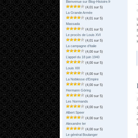
Bienvenue sur Blog-Histoire.fr
(4,01 sur 5)
La Grande Armée
(4,01 sur 5)
Massada
(4,01 sur 5)
Le procès de Louis XVI
(4,01 sur 5)
La campagne d’Italie
(4,00 sur 5)
L’appel du 18 juin 1940
(4,00 sur 5)
Louis XIII
(4,00 sur 5)
La Noblesse d’Empire
(4,00 sur 5)
Hermann Göring
(4,00 sur 5)
Les Normands
(4,00 sur 5)
Albert Speer
(4,00 sur 5)
Alexandre Ier
(4,00 sur 5)
Le général Boulanger