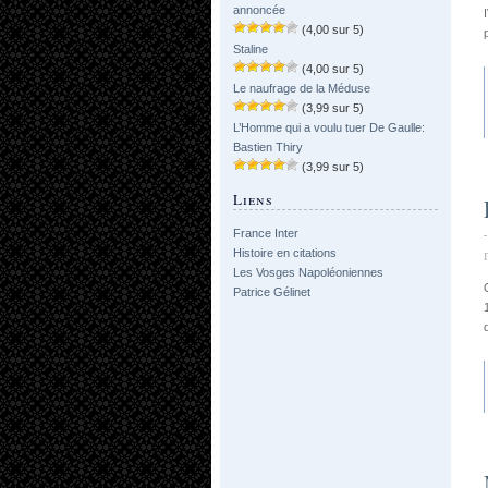
annoncée
(4,00 sur 5)
Staline
(4,00 sur 5)
Le naufrage de la Méduse
(3,99 sur 5)
L’Homme qui a voulu tuer De Gaulle:
Bastien Thiry
(3,99 sur 5)
Liens
France Inter
Histoire en citations
Les Vosges Napoléoniennes
Patrice Gélinet