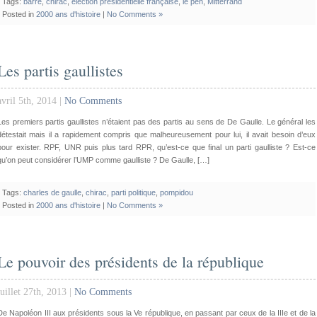
Tags:
barre
,
chirac
,
élection présidentielle française
,
le pen
,
Mitterrand
Posted in
2000 ans d'histoire
|
No Comments »
Les partis gaullistes
avril 5th, 2014 |
No Comments
Les premiers partis gaullistes n’étaient pas des partis au sens de De Gaulle. Le général les
détestait mais il a rapidement compris que malheureusement pour lui, il avait besoin d’eux
pour exister. RPF, UNR puis plus tard RPR, qu’est-ce que final un parti gaulliste ? Est-ce
qu’on peut considérer l’UMP comme gaulliste ? De Gaulle, […]
Tags:
charles de gaulle
,
chirac
,
parti politique
,
pompidou
Posted in
2000 ans d'histoire
|
No Comments »
Le pouvoir des présidents de la république
juillet 27th, 2013 |
No Comments
De Napoléon III aux présidents sous la Ve république, en passant par ceux de la IIIe et de la