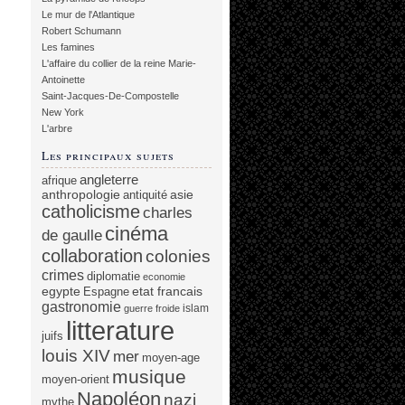
Le mur de l'Atlantique
Robert Schumann
Les famines
L'affaire du collier de la reine Marie-
Antoinette
Saint-Jacques-De-Compostelle
New York
L'arbre
Les principaux sujets
angleterre
afrique
anthropologie
asie
antiquité
catholicisme
charles
cinéma
de gaulle
collaboration
colonies
crimes
diplomatie
economie
egypte
etat francais
Espagne
gastronomie
islam
guerre froide
litterature
juifs
louis XIV
mer
moyen-age
musique
moyen-orient
Napoléon
nazi
mythe