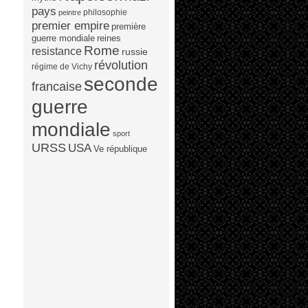
pays
philosophie
peintre
premier empire
première
guerre mondiale
reines
Rome
resistance
russie
révolution
régime de Vichy
seconde
francaise
guerre
mondiale
sport
URSS
USA
Ve république