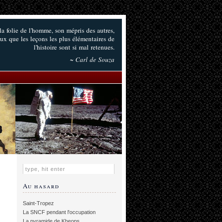
a folie de l'homme, son mépris des autres,
ux que les leçons les plus élémentaires de
l'histoire sont si mal retenues.
~ Carl de Souza
Au hasard
Saint-Tropez
La SNCF pendant l'occupation
La pyramide de Kheops