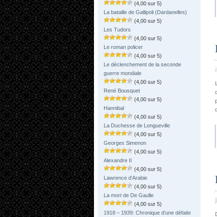
(4,00 sur 5)
La bataille de Gallipoli (Dardanelles)
(4,00 sur 5)
Les Tudors
(4,00 sur 5)
Le roman policer
(4,00 sur 5)
Le déclenchement de la seconde
guerre mondiale
(4,00 sur 5)
René Bousquet
(4,00 sur 5)
Hannibal
(4,00 sur 5)
La Duchesse de Longueville
(4,00 sur 5)
Georges Simenon
(4,00 sur 5)
Alexandre II
(4,00 sur 5)
Lawrence d’Arabie
(4,00 sur 5)
La mort de De Gaulle
(4,00 sur 5)
1918 – 1939: Chronique d’une défaite