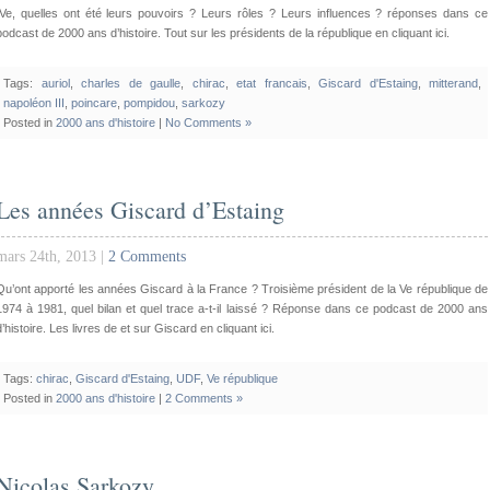
IVe, quelles ont été leurs pouvoirs ? Leurs rôles ? Leurs influences ? réponses dans ce
podcast de 2000 ans d’histoire. Tout sur les présidents de la république en cliquant ici.
Tags:
auriol
,
charles de gaulle
,
chirac
,
etat francais
,
Giscard d'Estaing
,
mitterand
,
napoléon III
,
poincare
,
pompidou
,
sarkozy
Posted in
2000 ans d'histoire
|
No Comments »
Les années Giscard d’Estaing
mars 24th, 2013 |
2 Comments
Qu’ont apporté les années Giscard à la France ? Troisième président de la Ve république de
1974 à 1981, quel bilan et quel trace a-t-il laissé ? Réponse dans ce podcast de 2000 ans
d’histoire. Les livres de et sur Giscard en cliquant ici.
Tags:
chirac
,
Giscard d'Estaing
,
UDF
,
Ve république
Posted in
2000 ans d'histoire
|
2 Comments »
Nicolas Sarkozy