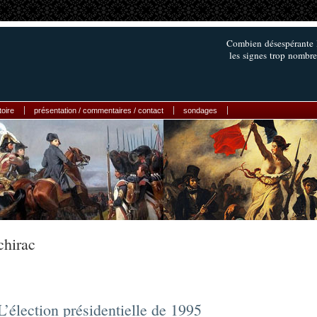
Combien désespérante l
les signes trop nombre
toire
présentation / commentaires / contact
sondages
chirac
L’élection présidentielle de 1995