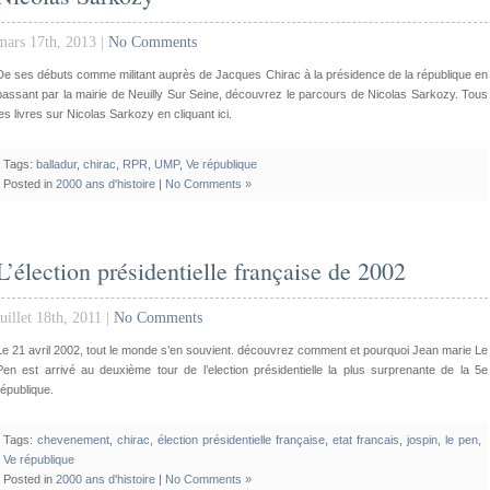
mars 17th, 2013 |
No Comments
De ses débuts comme militant auprès de Jacques Chirac à la présidence de la république en
passant par la mairie de Neuilly Sur Seine, découvrez le parcours de Nicolas Sarkozy. Tous
les livres sur Nicolas Sarkozy en cliquant ici.
Tags:
balladur
,
chirac
,
RPR
,
UMP
,
Ve république
Posted in
2000 ans d'histoire
|
No Comments »
L’élection présidentielle française de 2002
juillet 18th, 2011 |
No Comments
Le 21 avril 2002, tout le monde s’en souvient. découvrez comment et pourquoi Jean marie Le
Pen est arrivé au deuxième tour de l’election présidentielle la plus surprenante de la 5e
république.
Tags:
chevenement
,
chirac
,
élection présidentielle française
,
etat francais
,
jospin
,
le pen
,
Ve république
Posted in
2000 ans d'histoire
|
No Comments »