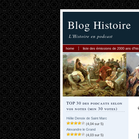
Blog Histoire
L'Histoire en podcast
home
liste des émissions de 2000 ans d’his
TOP 30 des podcasts selon
vos notes (min 30 votes)
Hélie Denoix de Saint Marc
(4,04 sur 5)
Alexandre le Grand
(4,03 sur 5)