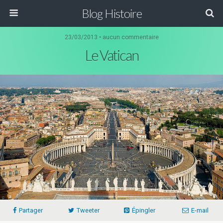
Blog Histoire
23/03/2013 • aucun commentaire
Le Vatican
Partager
Tweeter
Épingler
E-mail