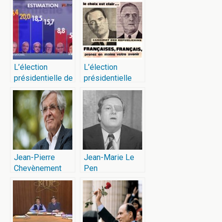
L’élection
L’élection
présidentielle de
présidentielle
1995
française de
1965
Jean-Pierre
Jean-Marie Le
Chevènement
Pen