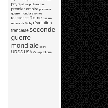
pays
philosophie
peintre
premier empire
première
guerre mondiale
reines
Rome
resistance
russie
révolution
régime de Vichy
seconde
francaise
guerre
mondiale
sport
URSS
USA
Ve république