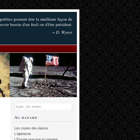
 publics pourrait être la meilleure façon de
 avoir besoin d'un fusil ou d'être président.
~ D. Wynot
Au hasard
Les routes des épices
L'alpinisme
L'Egypte grecque et romaine