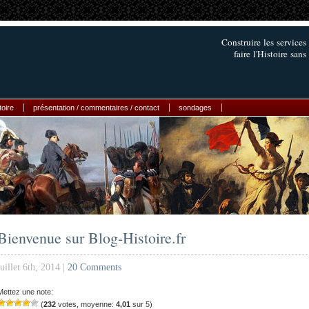
Construire les services
faire l'Histoire sans
toire
présentation / commentaires / contact
sondages
Bienvenue sur Blog-Histoire.fr
juillet 6th, 2014 |
20 Comments
Mettez une note:
(
232
votes, moyenne:
4,01
sur 5)