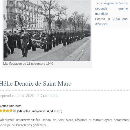
Tags:
régime de Vichy
,
seconde guerre
mondiale
Posted in
2000 ans
d'histoire
Manifestation du 11 novembre 1940
Hélie Denoix de Saint Marc
septembre 25th, 2020 |
2 Comments
Mettez une note:
(
56
votes, moyenne:
4,04
sur 5)
Découvrez l’interview d’Hélie Denoix de Saint Marc, résistant et militaire ayant notamment
participé au Putsch des généraux.