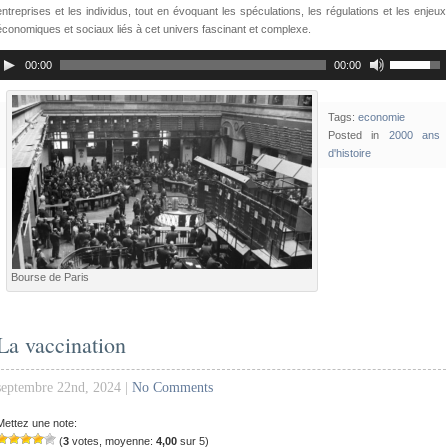
entreprises et les individus, tout en évoquant les spéculations, les régulations et les enjeux
économiques et sociaux liés à cet univers fascinant et complexe.
00:00
00:00
Tags:
economie
Posted in
2000 ans
d'histoire
Bourse de Paris
La vaccination
septembre 22nd, 2024 |
No Comments
Mettez une note:
(
3
votes, moyenne:
4,00
sur 5)