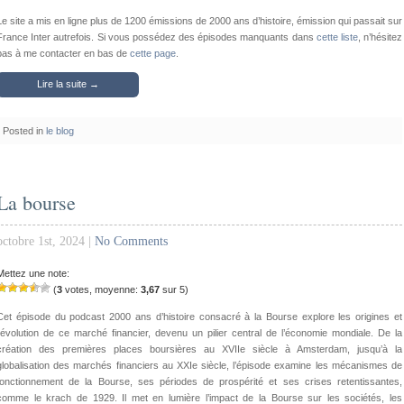
Le site a mis en ligne plus de 1200 émissions de 2000 ans d’histoire, émission qui passait sur
France Inter autrefois. Si vous possédez des épisodes manquants dans
cette liste
, n’hésitez
pas à me contacter en bas de
cette page
.
Lire la suite →
Posted in
le blog
La bourse
octobre 1st, 2024 |
No Comments
Mettez une note:
(
3
votes, moyenne:
3,67
sur 5)
Cet épisode du podcast 2000 ans d’histoire consacré à la Bourse explore les origines et
l’évolution de ce marché financier, devenu un pilier central de l’économie mondiale. De la
création des premières places boursières au XVIIe siècle à Amsterdam, jusqu’à la
globalisation des marchés financiers au XXIe siècle, l’épisode examine les mécanismes de
fonctionnement de la Bourse, ses périodes de prospérité et ses crises retentissantes,
comme le krach de 1929. Il met en lumière l’impact de la Bourse sur les sociétés, les