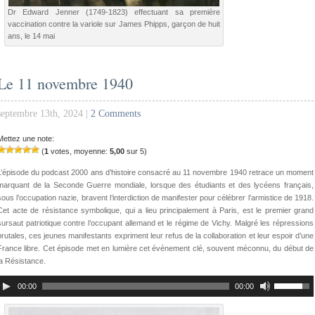
Dr Edward Jenner (1749-1823) effectuant sa première
vaccination contre la variole sur James Phipps, garçon de huit
ans, le 14 mai
Le 11 novembre 1940
septembre 13th, 2024 |
2 Comments
Mettez une note:
(
1
votes, moyenne:
5,00
sur 5)
L’épisode du podcast 2000 ans d’histoire consacré au 11 novembre 1940 retrace un moment
marquant de la Seconde Guerre mondiale, lorsque des étudiants et des lycéens français,
sous l’occupation nazie, bravent l’interdiction de manifester pour célébrer l’armistice de 1918.
Cet acte de résistance symbolique, qui a lieu principalement à Paris, est le premier grand
sursaut patriotique contre l’occupant allemand et le régime de Vichy. Malgré les répressions
brutales, ces jeunes manifestants expriment leur refus de la collaboration et leur espoir d’une
France libre. Cet épisode met en lumière cet événement clé, souvent méconnu, du début de
la Résistance.
00:00
00:00