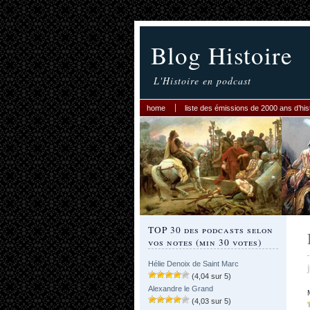
Blog Histoire
L'Histoire en podcast
home
liste des émissions de 2000 ans d’his
TOP 30 des podcasts selon
vos notes (min 30 votes)
Hélie Denoix de Saint Marc
(4,04 sur 5)
Alexandre le Grand
(4,03 sur 5)