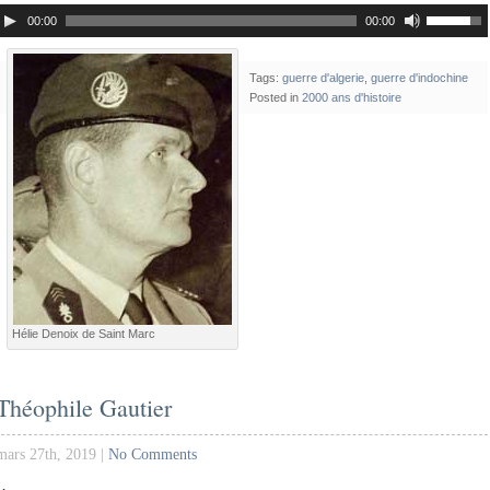
00:00
00:00
Tags:
guerre d'algerie
,
guerre d'indochine
Posted in
2000 ans d'histoire
Hélie Denoix de Saint Marc
Théophile Gautier
mars 27th, 2019 |
No Comments