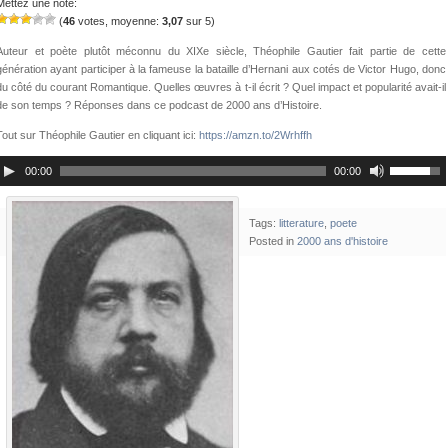
Mettez une note:
(
46
votes, moyenne:
3,07
sur 5)
Auteur et poète plutôt méconnu du XIXe siècle, Théophile Gautier fait partie de cette
génération ayant participer à la fameuse la bataille d’Hernani aux cotés de Victor Hugo, donc
du côté du courant Romantique. Quelles œuvres à t-il écrit ? Quel impact et popularité avait-il
de son temps ? Réponses dans ce podcast de 2000 ans d’Histoire.
Tout sur Théophile Gautier en cliquant ici:
https://amzn.to/2Wrhffh
00:00
00:00
Tags:
litterature
,
poete
Posted in
2000 ans d'histoire