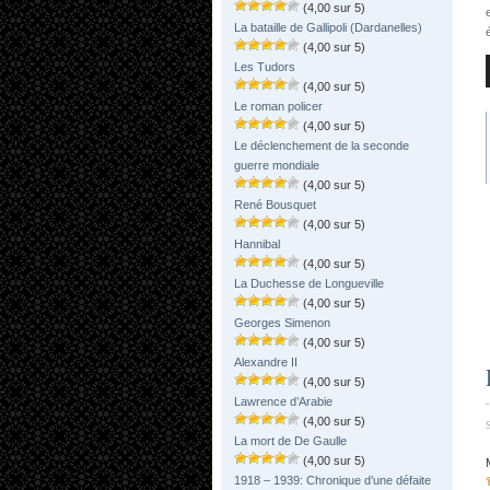
(4,00 sur 5)
La bataille de Gallipoli (Dardanelles)
(4,00 sur 5)
Les Tudors
(4,00 sur 5)
Le roman policer
(4,00 sur 5)
Le déclenchement de la seconde
guerre mondiale
(4,00 sur 5)
René Bousquet
(4,00 sur 5)
Hannibal
(4,00 sur 5)
La Duchesse de Longueville
(4,00 sur 5)
Georges Simenon
(4,00 sur 5)
Alexandre II
(4,00 sur 5)
Lawrence d’Arabie
(4,00 sur 5)
La mort de De Gaulle
(4,00 sur 5)
1918 – 1939: Chronique d’une défaite