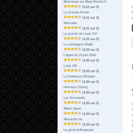
Bienvenue sur Blog-Histoire.fr
(4,01 sur 5)
La Grande Armée
(4,01 sur 5)
Massada
(4,01 sur 5)
Le procès de Louis XVI
(4,01 sur 5)
La campagne d’Italie
(4,00 sur 5)
L’appel du 18 juin 1940
(4,00 sur 5)
Louis XIII
(4,00 sur 5)
La Noblesse d’Empire
(4,00 sur 5)
Hermann Göring
(4,00 sur 5)
Les Normands
(4,00 sur 5)
Albert Speer
(4,00 sur 5)
Alexandre Ier
(4,00 sur 5)
Le général Boulanger