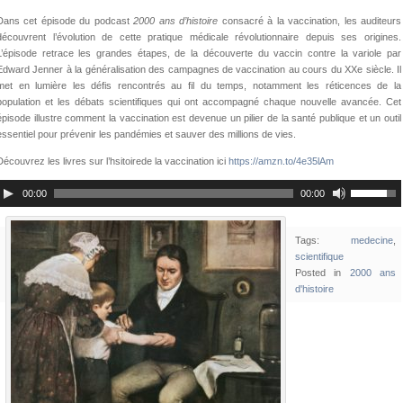
Dans cet épisode du podcast
2000 ans d’histoire
consacré à la vaccination, les auditeurs
découvrent l’évolution de cette pratique médicale révolutionnaire depuis ses origines.
L’épisode retrace les grandes étapes, de la découverte du vaccin contre la variole par
Edward Jenner à la généralisation des campagnes de vaccination au cours du XXe siècle. Il
met en lumière les défis rencontrés au fil du temps, notamment les réticences de la
population et les débats scientifiques qui ont accompagné chaque nouvelle avancée. Cet
épisode illustre comment la vaccination est devenue un pilier de la santé publique et un outil
essentiel pour prévenir les pandémies et sauver des millions de vies.
Découvrez les livres sur l’hsitoirede la vaccination ici
https://amzn.to/4e35lAm
00:00
00:00
Tags:
medecine
,
scientifique
Posted in
2000 ans
d'histoire