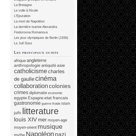
La Bretagne
Le voile à l'école
L'Epuration
La mort de Napoléon
La dernière tsarine Alexandra
Fiodorovna Romanova
Les jeux olympiques de Berlin (1936)
Le Juif Süss
Les principaux sujets
angleterre
afrique
anthropologie
asie
antiquité
catholicisme
charles
cinéma
de gaulle
collaboration
colonies
crimes
diplomatie
economie
egypte
etat francais
Espagne
gastronomie
islam
guerre froide
litterature
juifs
louis XIV
mer
moyen-age
musique
moyen-orient
Napoléon
nazi
mythe