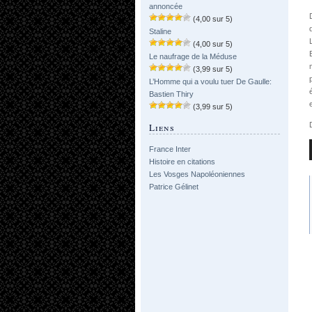
annoncée
(4,00 sur 5)
Staline
(4,00 sur 5)
Le naufrage de la Méduse
(3,99 sur 5)
L’Homme qui a voulu tuer De Gaulle:
Bastien Thiry
(3,99 sur 5)
Liens
France Inter
Histoire en citations
Les Vosges Napoléoniennes
Patrice Gélinet