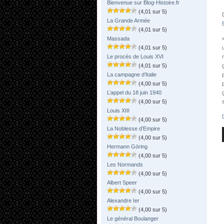
Bienvenue sur Blog-Histoire.fr
(4,01 sur 5)
La Grande Armée
(4,01 sur 5)
Massada
(4,01 sur 5)
Le procès de Louis XVI
(4,01 sur 5)
La campagne d’Italie
(4,00 sur 5)
L’appel du 18 juin 1940
(4,00 sur 5)
Louis XIII
(4,00 sur 5)
La Noblesse d’Empire
(4,00 sur 5)
Hermann Göring
(4,00 sur 5)
Les Normands
(4,00 sur 5)
Albert Speer
(4,00 sur 5)
Alexandre Ier
(4,00 sur 5)
Le général Boulanger