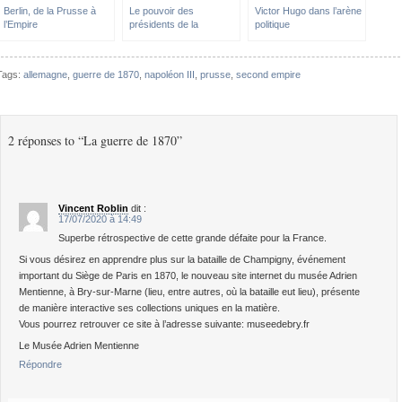
Berlin, de la Prusse à
Le pouvoir des
Victor Hugo dans l’arène
l’Empire
présidents de la
politique
république
Tags:
allemagne
,
guerre de 1870
,
napoléon III
,
prusse
,
second empire
2 réponses to “La guerre de 1870”
Vincent Roblin
dit :
17/07/2020 à 14:49
Superbe rétrospective de cette grande défaite pour la France.
Si vous désirez en apprendre plus sur la bataille de Champigny, événement
important du Siège de Paris en 1870, le nouveau site internet du musée Adrien
Mentienne, à Bry-sur-Marne (lieu, entre autres, où la bataille eut lieu), présente
de manière interactive ses collections uniques en la matière.
Vous pourrez retrouver ce site à l’adresse suivante: museedebry.fr
Le Musée Adrien Mentienne
Répondre