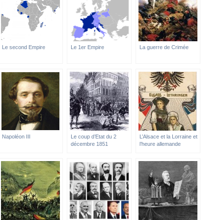
Le second Empire
Le 1er Empire
La guerre de Crimée
Napoléon III
Le coup d’Etat du 2
L’Alsace et la Lorraine et
décembre 1851
l’heure allemande