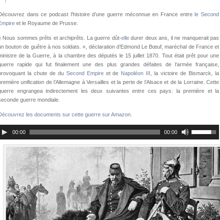
Découvrez dans ce podcast l’histoire d’une guerre méconnue en France entre
le Second
Empire
et le Royaume de Prusse.
« Nous sommes prêts et archiprêts. La guerre dût-
elle
durer deux ans, il ne manquerait pas
un bouton de guêtre à nos soldats. », déclaration d’Edmond Le Bœuf, maréchal de France et
ministre de la Guerre, à la chambre des députés le 15 juillet 1870. Tout était prêt pour une
guerre rapide qui fut finalement une des plus grandes défaites de l’armée française,
provoquant la chute de du
Second Empire
et de
Napoléon III
, la victoire de Bismarck, la
première unification de l’Allemagne à Versailles et la perte de l’Alsace et de la Lorraine. Cette
guerre engrangea indirectement les deux suivantes entre ces pays: la première et la
seconde guerre mondiale.
Découvrez les documents sur cette guerre sur Amazon.
00:00
00:00