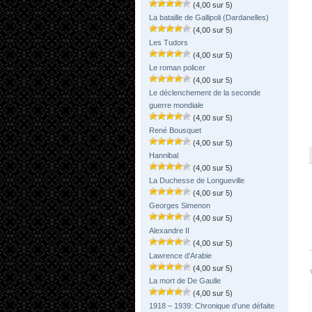
(4,00 sur 5)
La bataille de Gallipoli (Dardanelles)
(4,00 sur 5)
Les Tudors
(4,00 sur 5)
Le roman policer
(4,00 sur 5)
Le déclenchement de la seconde
guerre mondiale
(4,00 sur 5)
René Bousquet
(4,00 sur 5)
Hannibal
(4,00 sur 5)
La Duchesse de Longueville
(4,00 sur 5)
Georges Simenon
(4,00 sur 5)
Alexandre II
(4,00 sur 5)
Lawrence d’Arabie
(4,00 sur 5)
La mort de De Gaulle
(4,00 sur 5)
1918 – 1939: Chronique d’une défaite