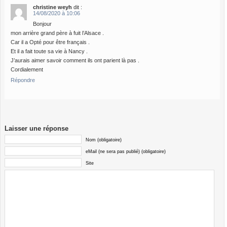
christine weyh
dit :
14/08/2020 à 10:06
Bonjour
mon arrière grand père à fuit l’Alsace .
Car il a Opté pour être français .
Et il a fait toute sa vie à Nancy .
J’aurais aimer savoir comment ils ont parient là pas .
Cordialement
Répondre
Laisser une réponse
Nom (obligatoire)
eMail (ne sera pas publié) (obligatoire)
Site