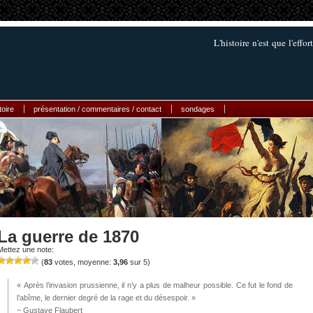
L'histoire n'est que l'ef
toire
présentation / commentaires / contact
sondages
La guerre de 1870
Mettez une note:
(
83
votes, moyenne:
3,96
sur 5)
« Après l’invasion prussienne, il n’y a plus de malheur possible. Ce fut le fond de
l’abîme, le dernier degré de la rage et du désespoir. »
~ Gustave Flaubert