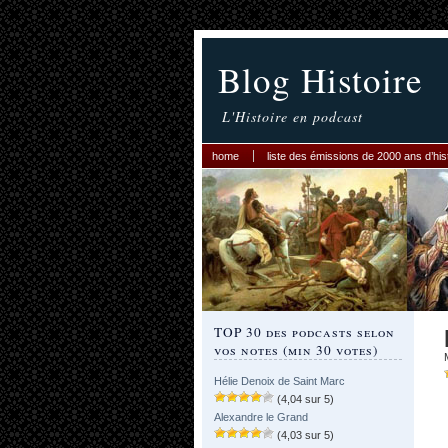
Blog Histoire
L'Histoire en podcast
home
liste des émissions de 2000 ans d’his
TOP 30 des podcasts selon
vos notes (min 30 votes)
Hélie Denoix de Saint Marc
(4,04 sur 5)
Alexandre le Grand
(4,03 sur 5)