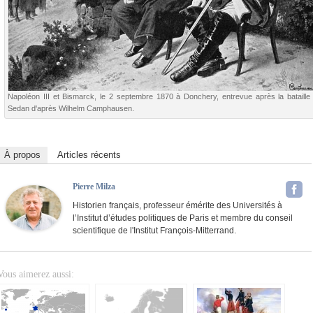
Napoléon III et Bismarck, le 2 septembre 1870 à Donchery, entrevue après la bataille
Sedan d'après Wilhelm Camphausen.
À propos
Articles récents
Pierre Milza
Historien français, professeur émérite des Universités à
l’Institut d’études politiques de Paris et membre du conseil
scientifique de l'Institut François-Mitterrand.
Vous aimerez aussi: