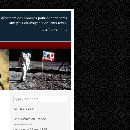
fort désespéré des hommes pour donner corps
aux plus clairvoyants de leurs rêves.
~ Albert Camus
Au hasard
Le nucléaire en France
Le scoutisme
La crise du 13 mai 1958