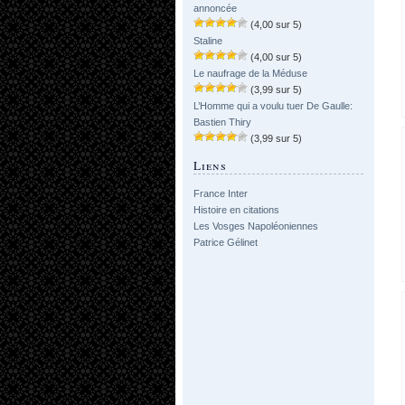
annoncée
(4,00 sur 5)
Staline
(4,00 sur 5)
Le naufrage de la Méduse
(3,99 sur 5)
L’Homme qui a voulu tuer De Gaulle:
Bastien Thiry
(3,99 sur 5)
Liens
France Inter
Histoire en citations
Les Vosges Napoléoniennes
Patrice Gélinet