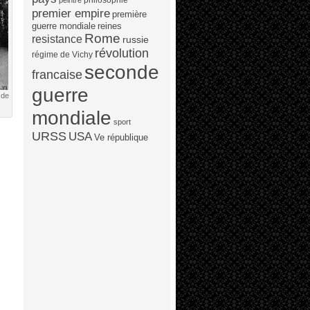
peintre
premier empire
première
guerre mondiale
reines
Rome
resistance
russie
révolution
régime de Vichy
seconde
francaise
guerre
 de
mondiale
sport
URSS
USA
Ve république