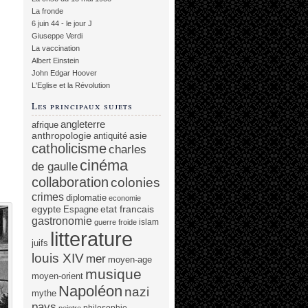
La fronde
6 juin 44 - le jour J
Giuseppe Verdi
La vaccination
Albert Einstein
John Edgar Hoover
L'Eglise et la Révolution
Les principaux sujets
angleterre
afrique
anthropologie
asie
antiquité
catholicisme
charles
cinéma
de gaulle
collaboration
colonies
crimes
diplomatie
economie
egypte
etat francais
Espagne
gastronomie
islam
guerre froide
litterature
juifs
louis XIV
mer
moyen-age
musique
moyen-orient
Napoléon
nazi
mythe
pays
philosophie